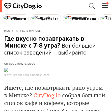
Новости
Куда пойти
Уличная мода
МЕСТА
ГДЕ В МИНСКЕ
Где вкусно позавтракать в
Вот большой
Минске с 7-8 утра?
список заведений – выбирайте
CITYDOG.IO
02.07.2026
Фото: Brooke Lark, Unsplash.com.
Ищете, где позавтракать рано утром
в Минске?
CityDog.io
собрал большой
список кафе и кофеен, которые