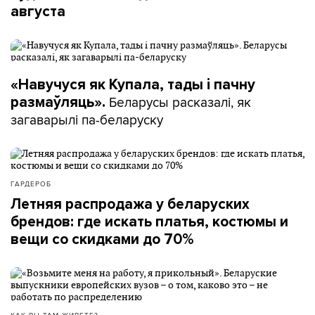
августа
«Навучуся як Купала, тады і пачну
Беларусы расказалі, як
размаўляць».
загаварылі па-беларуску
ГАРДЕРОБ
Летняя распродажа у беларуских
брендов: где искать платья, костюмы и
вещи со скидками до 70%
КАК ВЫ ТАМ ЖИВЕТЕ?