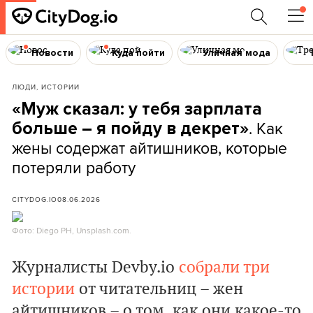
Новости
Куда пойти
Уличная мода
ЛЮДИ, ИСТОРИИ
«Муж сказал: у тебя зарплата
. Как
больше – я пойду в декрет»
жены содержат айтишников, которые
потеряли работу
CITYDOG.IO
08.06.2026
Фото: Diego PH, Unsplash.com.
Журналисты Devby.io
с
обрали три
истории
от читательниц – жен
айтишников – о том, как они какое-то