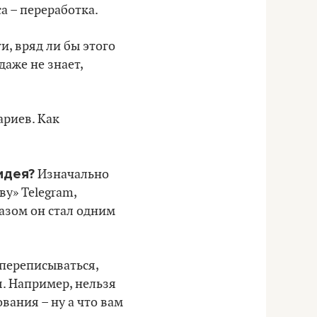
са – переработка.
ти, вряд ли бы этого
даже не знает,
ариев. Как
идея?
Изначально
у» Telegram,
азом он стал одним
переписываться,
я. Например, нельзя
вания – ну а что вам