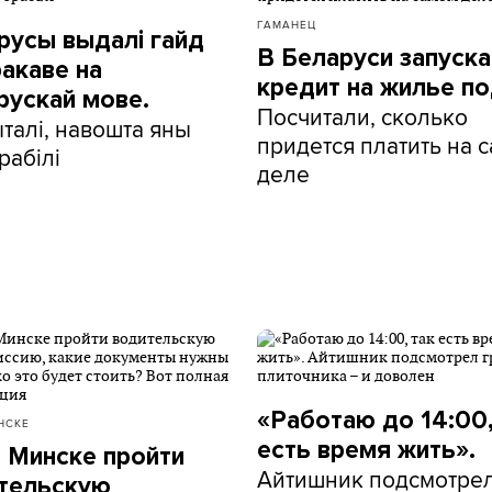
ГАМАНЕЦ
русы выдалі гайд
В Беларуси запуск
ракаве на
кредит на жилье по
рускай мове.
Посчитали, сколько
талі, навошта яны
придется платить на 
рабілі
деле
«Работаю до 14:00,
НСКЕ
есть время жить».
в Минске пройти
Айтишник подсмотре
тельскую