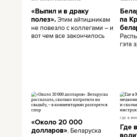
«Выпил и в драку
Бела
Этим айтишникам
полез».
па К
не повезло с коллегами – и
бела
вот чем все закончилось
Распы
гэта з
ГДЕ В МИ
«Около 20 000
Где 
. Беларуска
долларов»
води