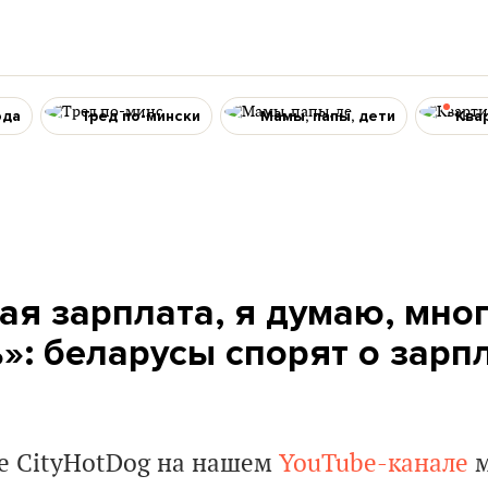
ода
Тред по-мински
Мамы, папы, дети
Ква
ая зарплата, я думаю, мног
»: беларусы спорят о зарп
е CityHotDog на нашем
YouTube-канале