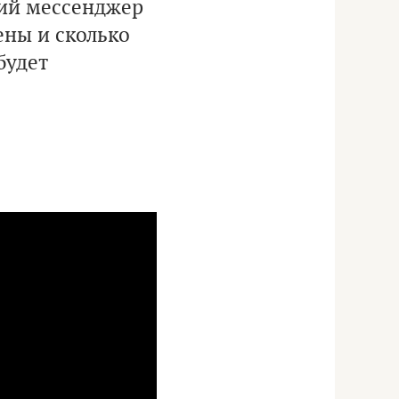
кий мессенджер
ены и сколько
будет