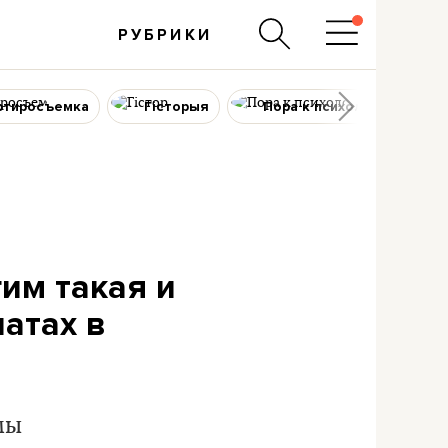
РУБРИКИ
ртиросъемка
Гісторыя
Пора к психологу
им такая и
латах в
мы