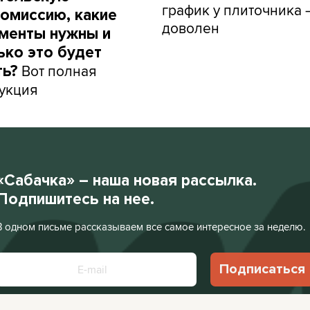
график у плиточника 
омиссию, какие
доволен
менты нужны и
ько это будет
Вот полная
ть?
укция
«Сабачка» – наша новая рассылка.
Подпишитесь на нее.
В одном письме рассказываем все самое интересное за неделю.
Подписаться
Нажимая «Подписаться», я соглашаюсь с
Политикой конфиденциальности
.