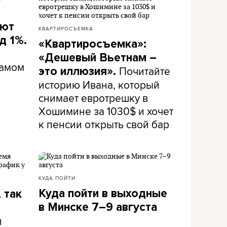
ают
КВАРТИРОСЪЕМКА
д 1%.
«Квартиросъемка»:
«Дешевый Вьетнам –
самом
Почитайте
это иллюзия».
историю Ивана, который
снимает евротрешку в
Хошимине за 1030$ и хочет
к пенсии открыть свой бар
КУДА ПОЙТИ
Куда пойти в выходные
 так
в Минске 7–9 августа
л