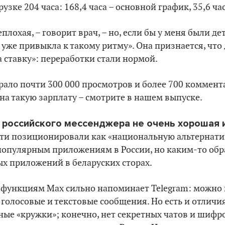
узке 204 часа: 168,4 часа – основной график, 35,6 ча
плохая, – говорит врач, – но, если бы у меня были де
 уже привыкла к такому ритму». Она признается, что 
а ставку»: переработки стали нормой.
брало почти 300 000 просмотров и более 700 коммент
на такую зарплату – смотрите в нашем выпуске.
 российского мессенджера не очень хорошая 
сти позиционировали как «национальную альтернатив
популярным приложениям в России, но каким-то обр
х приложений в беларуских сторах.
 функциям Max сильно напоминает Telegram: можно 
 голосовые и текстовые сообщения. Но есть и отличи
ые «кружки»; конечно, нет секретных чатов и шифро