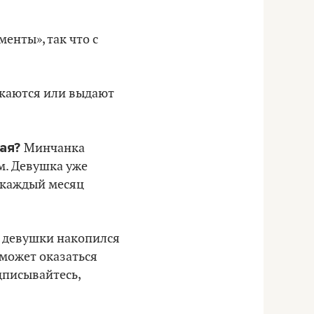
енты», так что с
ускаются или выдают
вая?
Минчанка
ом. Девушка уже
о каждый месяц
у девушки накопился
 может оказаться
дписывайтесь,