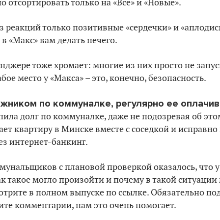
о отсортировать только на «Все» и «Новые».
из реакций только позитивные «сердечки» и «аплодисм
 в «Макс» вам делать нечего.
енджере тоже хромает: многие из них просто не зап
бое место у «Макса» – это, конечно, безопасность.
лжником по коммуналке, регулярно ее оплачи
опила долг по коммуналке, даже не подозревая об эт
ает квартиру в Минске вместе с соседкой и исправн
рез интернет-банкинг.
мунальщиков с плановой проверкой оказалось, что 
Как такое могло произойти и почему в такой ситуации
отрите в полном выпуске по ссылке. Обязательно по
ите комментарии, нам это очень помогает.