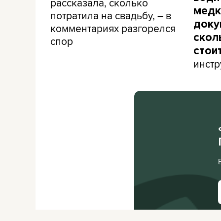
рассказала, сколько
медк
потратила на свадьбу, – в
доку
комментариях разгорелся
скол
спор
стои
инстр