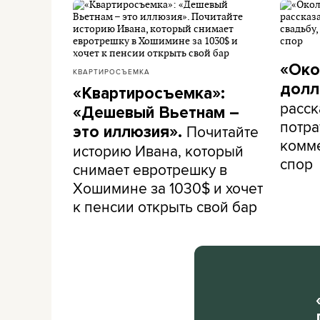
«Око
КВАРТИРОСЪЕМКА
долл
«Квартиросъемка»:
расск
«Дешевый Вьетнам –
потра
Почитайте
это иллюзия».
комме
историю Ивана, который
спор
снимает евротрешку в
Хошимине за 1030$ и хочет
к пенсии открыть свой бар