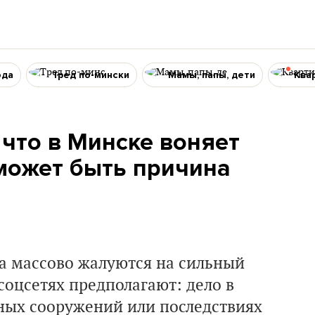
ода
Тред по-мински
Мамы, папы, дети
Ква
что в Минске воняет
 может быть причина
а массово жалуются на сильный
соцсетях предполагают: дело в
тных сооружений или последствиях