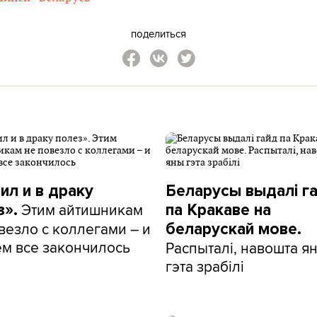
поделиться
ил и в драку
Беларусы выдалі г
Этим айтишникам
з».
па Кракаве на
везло с коллегами – и
беларускай мове.
ем все закончилось
Распыталі, навошта я
гэта зрабілі