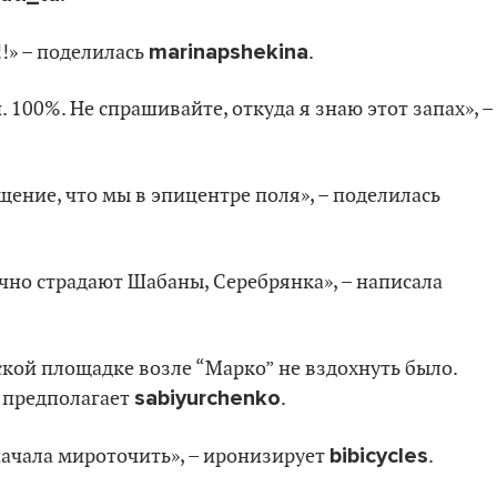
marinapshekina
!» – поделилась
.
 100%. Не спрашивайте, откуда я знаю этот запах», –
щение, что мы в эпицентре поля», – поделилась
чно страдают Шабаны, Серебрянка», – написала
тской площадке возле “Марко” не вздохнуть было.
sabiyurchenko
– предполагает
.
bibicycles
 начала мироточить», – иронизирует
.