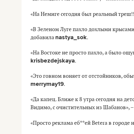
«На Немиге сегодня был реальный треш!!
«В Зеленом Луге пахло дохлыми крысами.
nastya_sok
добавила
.
«На Востоке не просто пахло, а было ощу
krisbezdejskaya
.
«Это говном воняет от отстойников, обы
merrymay19
.
«Да капец. Ближе к 8 утра сегодня на де
Видимо, с очистительных из Шабанов», 
«Просто реклама еб**ей Betera в городе