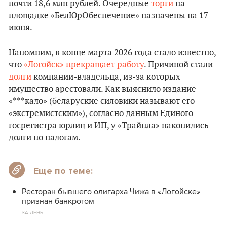
почти 18,6 млн рублей. Очередные
торги
на
площадке «БелЮрОбеспечение» назначены на 17
июня.
Напомним, в конце марта 2026 года стало известно,
что
«Логойск» прекращает работу
. Причиной стали
долги
компании-владельца, из-за которых
имущество арестовали. Как выяснило издание
«***кало» (беларуские силовики называют его
«экстремистским»), согласно данным Единого
госрегистра юрлиц и ИП, у «Трайпла» накопились
долги по налогам.
Еще по теме:
Ресторан бывшего олигарха Чижа в «Логойске»
признан банкротом
ЗА ДЕНЬ