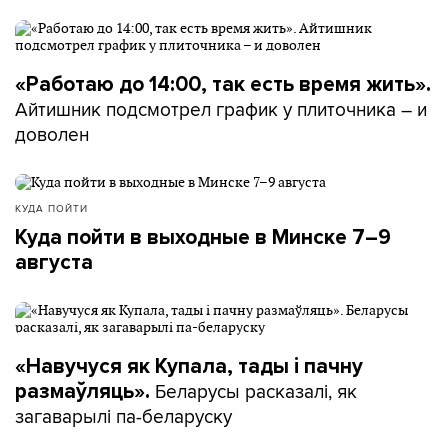
«Работаю до 14:00, так есть время жить».
Айтишник подсмотрел график у плиточника – и
доволен
КУДА ПОЙТИ
Куда пойти в выходные в Минске 7–9
августа
«Навучуся як Купала, тады і пачну
Беларусы расказалі, як
размаўляць».
загаварылі па-беларуску