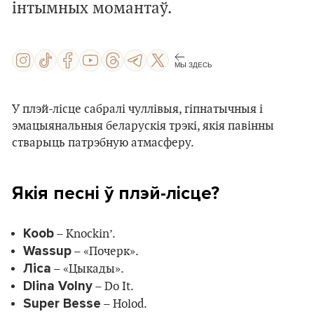
інтымных момантаў.
МЫ ЗДЕСЬ
У плэй-лісце сабралі чуллівыя, гіпнатычныя і
эмацыянальныя беларускія трэкі, якія павінны
стварыць патрэбную атмасферу.
Якія песні ў плэй-лісце?
Koob
– Knockin’.
Wassup
– «Почерк».
Ліса
– «Цыкады».
Dlina Volny
– Do It.
Super Besse
– Holod.