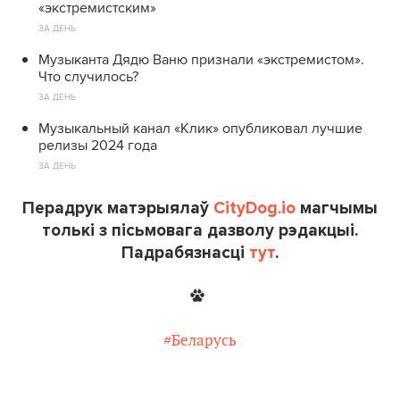
«экстремистским»
ЗА ДЕНЬ
Музыканта Дядю Ваню признали «экстремистом».
Что случилось?
ЗА ДЕНЬ
Музыкальный канал «Клик» опубликовал лучшие
релизы 2024 года
ЗА ДЕНЬ
Перадрук матэрыялаў
CityDog.io
магчымы
толькі з пісьмовага дазволу рэдакцыі.
Падрабязнасці
тут
.
#Беларусь