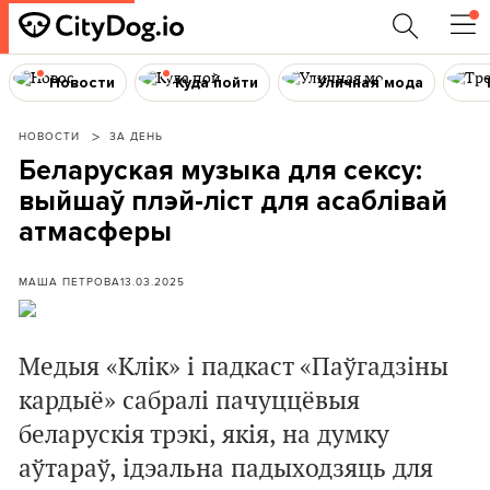
Новости
Куда пойти
Уличная мода
НОВОСТИ
ЗА ДЕНЬ
Беларуская музыка для сексу:
выйшаў плэй-ліст для асаблівай
атмасферы
МАША ПЕТРОВА
13.03.2025
Медыя
«
Клік
»
і падкаст
«
Паўгадзіны
кардыё
»
сабралі пачуццёвыя
беларускія трэкі, якія, на думку
аўтараў, ідэальна падыходзяць для