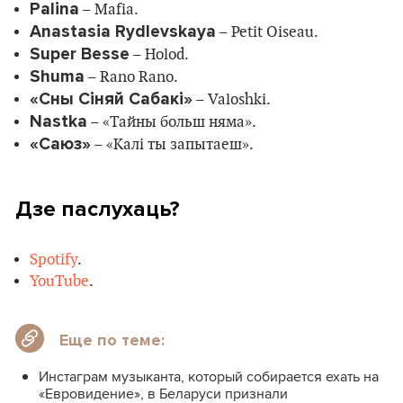
Palina
– Mafia.
Anastasia Rydlevskaya
– Petit Oiseau.
Super Besse
– Holod.
Shuma
– Rano Rano.
«Сны Сіняй Сабакі»
– Valoshki.
Nastka
– «Тайны больш няма».
«Саюз»
– «Калі ты запытаеш».
Дзе паслухаць?
Spotify
.
YouTube
.
Еще по теме:
Инстаграм музыканта, который собирается ехать на
«Евровидение», в Беларуси признали