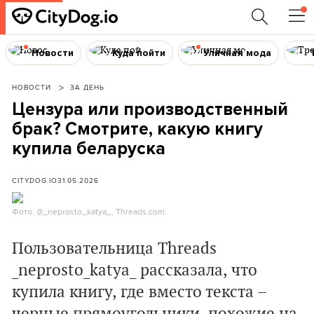
Новости
Куда пойти
Уличная мода
НОВОСТИ
ЗА ДЕНЬ
Цензура или производственный
брак? Смотрите, какую книгу
купила беларуска
CITYDOG.IO
31.05.2026
Фото: @_neprosto_katya_, Threads.com.
Пользовательница Threads
_neprosto_katya_ рассказала, что
купила книгу, где вместо текста –