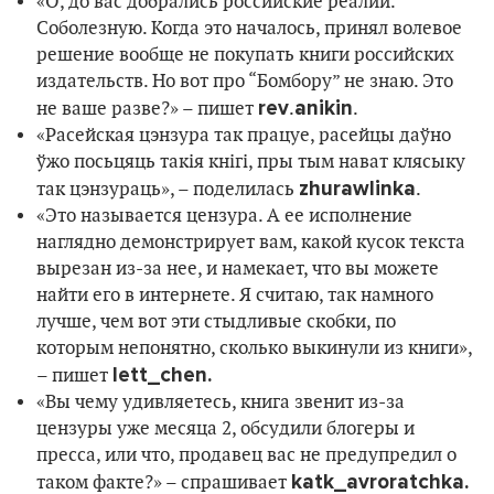
«О, до вас добрались российские реалии.
Соболезную. Когда это началось, принял волевое
решение вообще не покупать книги российских
издательств. Но вот про “Бомбору” не знаю. Это
rev
anikin
не ваше разве?» – пишет
.
.
«Расейская цэнзура так працуе, расейцы даўно
ўжо посьцяць такія кнігі, пры тым нават клясыку
zhurawlinka
так цэнзураць», – поделилась
.
«Это называется цензура. А ее исполнение
наглядно демонстрирует вам, какой кусок текста
вырезан из-за нее, и намекает, что вы можете
найти его в интернете. Я считаю, так намного
лучше, чем вот эти стыдливые скобки, по
которым непонятно, сколько выкинули из книги»,
lett_chen.
– пишет
«Вы чему удивляетесь, книга звенит из-за
цензуры уже месяца 2, обсудили блогеры и
пресса, или что, продавец вас не предупредил о
katk_avroratchka.
таком факте?» – спрашивает