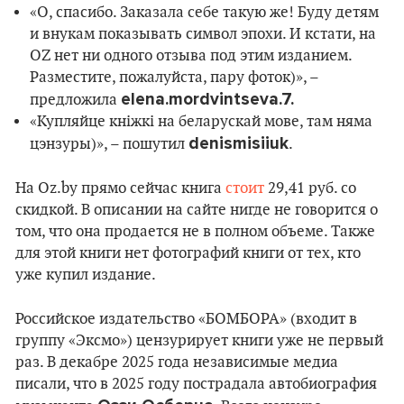
«О, спасибо. Заказала себе такую же! Буду детям
и внукам показывать символ эпохи. И кстати, на
OZ нет ни одного отзыва под этим изданием.
Разместите, пожалуйста, пару фоток)», –
elena.mordvintseva.7.
предложила
«Купляйце кніжкі на беларускай мове, там няма
denismisiiuk
цэнзуры)», – пошутил
.
На Oz.by прямо сейчас книга
стоит
29,41 руб. со
скидкой. В описании на сайте нигде не говорится о
том, что она продается не в полном объеме. Также
для этой книги нет фотографий книги от тех, кто
уже купил издание.
Российское издательство «БОМБОРА» (входит в
группу «Эксмо») цензурирует книги уже не первый
раз. В декабре 2025 года независимые медиа
писали, что в 2025 году пострадала автобиография