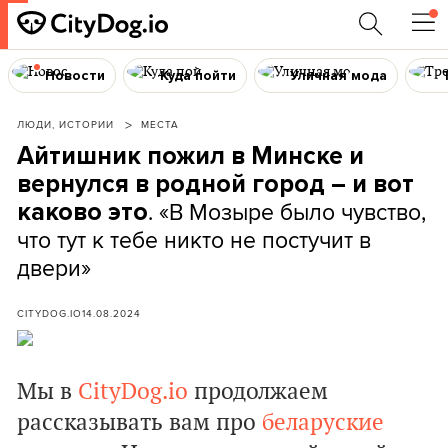
Новости
Куда пойти
Уличная мода
ЛЮДИ, ИСТОРИИ
МЕСТА
Айтишник пожил в Минске и
вернулся в родной город – и вот
. «В Мозыре было чувство,
каково это
что тут к тебе никто не постучит в
двери»
CITYDOG.IO
14.08.2024
Мы в
СityDog.io
продолжаем
рассказывать вам про
беларуские