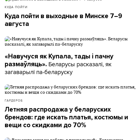
КУДА ПОЙТИ
Куда пойти в выходные в Минске 7–9
августа
«Навучуся як Купала, тады і пачну
Беларусы расказалі, як
размаўляць».
загаварылі па-беларуску
ГАРДЕРОБ
Летняя распродажа у беларуских
брендов: где искать платья, костюмы и
вещи со скидками до 70%