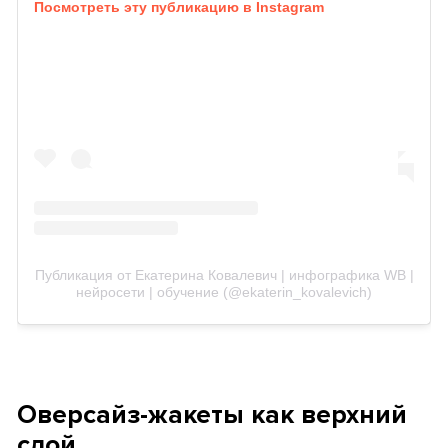
Посмотреть эту публикацию в Instagram
Публикация от Екатерина Ковалевич | инфографика WB |
нейросети | обучение (@ekaterin_kovalevich)
Оверсайз-жакеты как верхний
слой