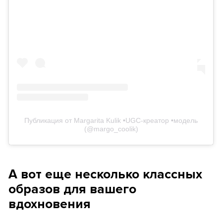
Публикация от Margarita Kulik •UGC-креатор •модель
(@margo_coolik)
А вот еще несколько классных
образов для вашего
вдохновения