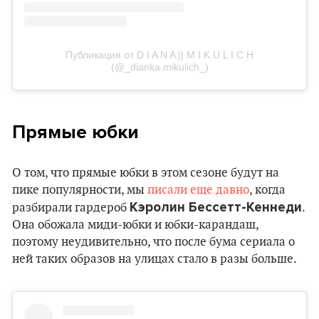
Публикация от D I A N A || M I K U L I C H
(@_dianka.mikulich_)
Прямые юбки
О том, что прямые юбки в этом сезоне будут на
пике популярности, мы
писали еще давно
, когда
Кэролин Бессетт-Кеннеди
разбирали гардероб
.
Она обожала миди-юбки и юбки-карандаш,
поэтому неудивительно, что после бума сериала о
ней таких образов на улицах стало в разы больше.