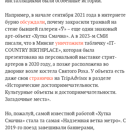
инсталляциями были особенные истории.
Например, в начале сентября 2021 года в интернете
бурно
обсуждали
, почему закрасили трамвай на
стене бывшей галереи «Ў» – еще один знаковый
арт-объект «Хутка Смачна». А в 2023-м СМИ
писали, что в Минске
уничтожили
табличку «IT-
COUNTRY BIRTHPLACE», которая была
презентована на персональной выставке стрит-
артеров в 2020 году, а позже расположена во
дворике возле костела Святого Роха. У объекта есть
даже своя
страничка
на TripAdvisor в разделе
«Исторические достопримечательности.
Культурные объекты и достопримечательности.
Загадочные места».
Но, пожалуй, самой известной работой «Хутка
Смачна» стала та самая «Надземная ветка метро». С
2019-го поезд завешивали баннерами,