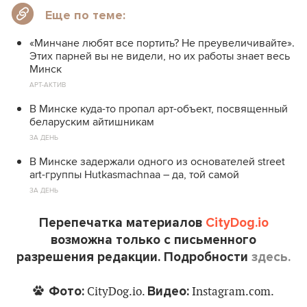
Еще по теме:
«Минчане любят все портить? Не преувеличивайте».
Этих парней вы не видели, но их работы знает весь
Минск
АРТ-АКТИВ
В Минске куда-то пропал арт-объект, посвященный
беларуским айтишникам
ЗА ДЕНЬ
В Минске задержали одного из основателей street
art-группы Hutkasmachnaa – да, той самой
ЗА ДЕНЬ
Перепечатка материалов
CityDog.io
возможна только с письменного
разрешения редакции. Подробности
здесь.
Фото:
Видео:
CityDog.io.
Instagram.com.