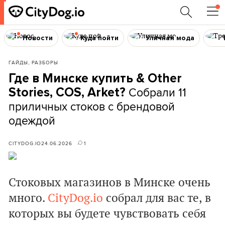
Новости
Куда пойти
Уличная мода
ГАЙДЫ, РАЗБОРЫ
Где в Минске купить & Other
Собрали 11
Stories, COS, Arket?
приличных стоков c брендовой
одеждой
CITYDOG.IO
24.06.2026
1
Стоковых магазинов в Минске очень
много.
CityDog.io
собрал для вас те, в
которых вы будете чувствовать себя