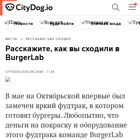
Новости
Куда пойти
Уличная мода
МЕСТА
РАССКАЖИ, КАК СХОДИЛ
Расскажите, как вы сходили в
BurgerLab
CITYDOG.IO
13.06.2018
24
В мае на Октябрьской впервые был
замечен яркий фудтрак, в котором
готовят бургеры. Любопытно, что
деньги на покраску и оборудование
этого фудтрака
команде
BurgerLab