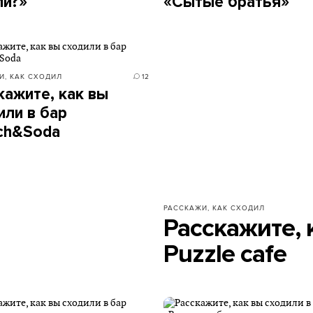
ли?»
«Сытые братья»
И, КАК СХОДИЛ
12
кажите, как вы
или в бар
ch&Soda
РАССКАЖИ, КАК СХОДИЛ
Расскажите, 
Puzzle cafe