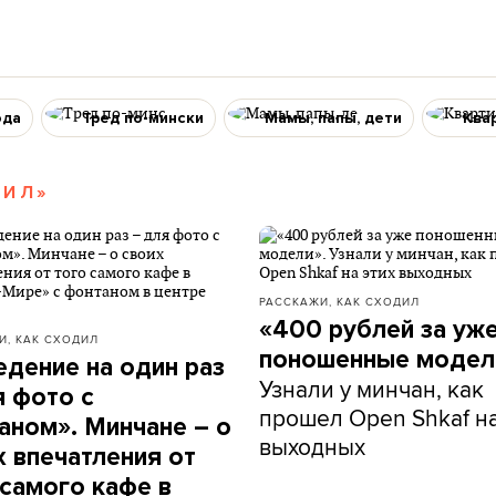
ода
Тред по-мински
Мамы, папы, дети
Ква
ДИЛ»
РАССКАЖИ, КАК СХОДИЛ
«400 рублей за уж
И, КАК СХОДИЛ
поношенные модел
едение на один раз
Узнали у минчан, как
я фото с
прошел Open Shkaf на
аном». Минчане – о
выходных
х впечатления от
 самого кафе в