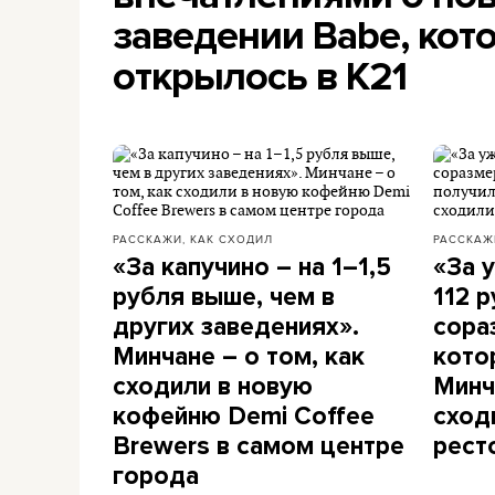
заведении Babe, кот
открылось в К21
РАССКАЖИ, КАК СХОДИЛ
РАССКАЖ
«За капучино – на 1–1,5
«За 
рубля выше, чем в
112 
других заведениях».
сора
Минчане – о том, как
кото
сходили в новую
Минч
кофейню Demi Coffee
сход
Brewers в самом центре
рест
города