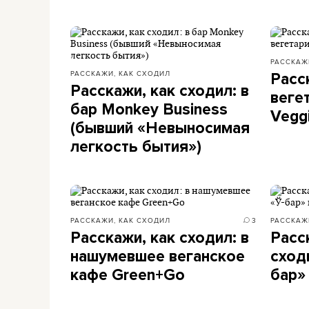
РАССКАЖ
РАССКАЖИ, КАК СХОДИЛ
Расс
Расскажи, как сходил: в
веге
бар Monkey Business
Veggi
(бывший «Невыносимая
легкость бытия»)
РАССКАЖИ, КАК СХОДИЛ
3
РАССКАЖ
Расскажи, как сходил: в
Расс
нашумевшее веганское
сход
кафе Green+Go
бар»