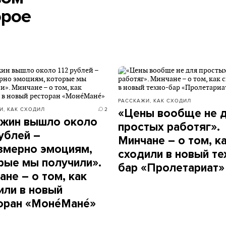
орое
РАССКАЖИ, КАК СХОДИЛ
И, КАК СХОДИЛ
2
«Цены вообще не 
ужин вышло около
простых работяг».
рублей –
Минчане – о том, к
змерно эмоциям,
сходили в новый те
рые мы получили».
бар «Пролетариат»
ане – о том, как
или в новый
оран «МонéМанé»