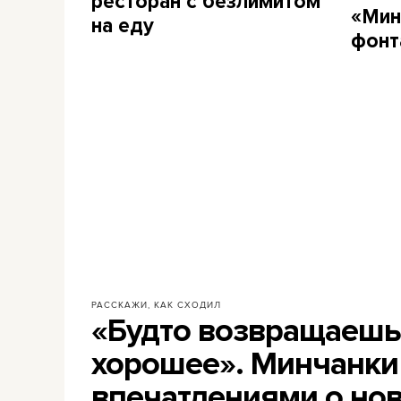
ресторан с безлимитом
«Мин
на еду
фонт
РАССКАЖИ, КАК СХОДИЛ
«Будто возвращаешьс
хорошее». Минчанки
впечатлениями о но