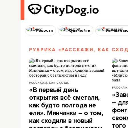
Новости
Куда пойти
Уличная м
РУБРИКА «РАССКАЖИ, КАК СХО
РАССКАЖИ, КАК СХОДИЛ
РАССКАЖ
«В первый день
«Зав
открытия всё сметали,
– дл
как будто полгода не
фонт
ели». Минчанки – о том,
свои
как сходили в новый
того