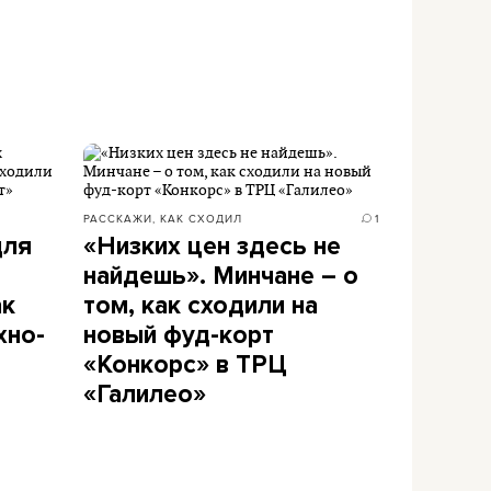
РАССКАЖИ, КАК СХОДИЛ
1
для
«Низких цен здесь не
найдешь». Минчане – о
ак
том, как сходили на
хно-
новый фуд-корт
«Конкорс» в ТРЦ
«Галилео»