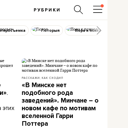
РУБРИКИ
ртиросъемка
Гісторыя
Пора к психологу
РАССКАЖИ, КАК СХОДИЛ
е
«В Минске нет
.
и»
подобного рода
заведений». Минчане – о
 этих
новом кафе по мотивам
вселенной Гарри
Поттера