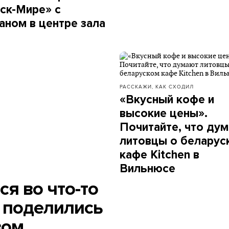
ск-Мире» с
аном в центре зала
РАССКАЖИ, КАК СХОДИЛ
«Вкусный кофе и
высокие цены».
Почитайте, что ду
литовцы о беларус
кафе Kitchen в
Вильнюсе
я во что-то
 поделились
вом