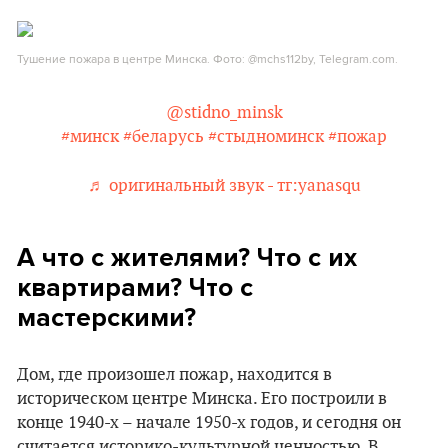
Тушение пожара в центре Минска. Фото: @mchs112by, Telegram.com.
@stidno_minsk
#минск
#беларусь
#стыдноминск
#пожар
♬ оригинальный звук - тг:yanasqu
А что с жителями? Что с их
квартирами? Что с
мастерскими?
Дом, где произошел пожар, находится в
историческом центре Минска. Его построили в
конце 1940-х – начале 1950-х годов, и сегодня он
считается историко-культурной ценностью. В