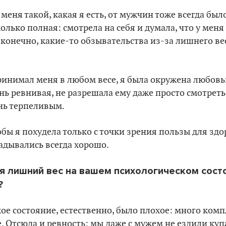
меня такой, какая я есть, от мужчин тоже всегда бы
колько полная: смотрела на себя и думала, что у меня
, конечно, какие-то обзывательства из-за лишнего ве
нимал меня в любом весе, я была окружена любовью
ень ревнивая, не разрешала ему даже просто смотре
нь терпеливым.
обы я похудела только с точки зрения пользы для здо
адывались всегда хорошо.
ся лишний вес на вашем психологическом состо
?
ое состояние, естественно, было плохое: много комп
е. Отсюда и ревность: мы даже с мужем не ездили куп