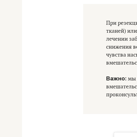
При резекци
тканей) или
лечении заб
снижения ве
чувства на
вмешательс
Важно:
мы 
вмешательс
проконсульт