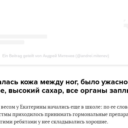
Ein Beitrag geteilt von Андрей Митенев (@andrei.mitenev)
алась кожа между ног, было ужасн
е, высокий сахар, все органы зап
есом у Екатерины начались еще в школе: по ее слова
 астмы приходилось принимать гормональные препара
угими ребятами у нее складывались хорошие.