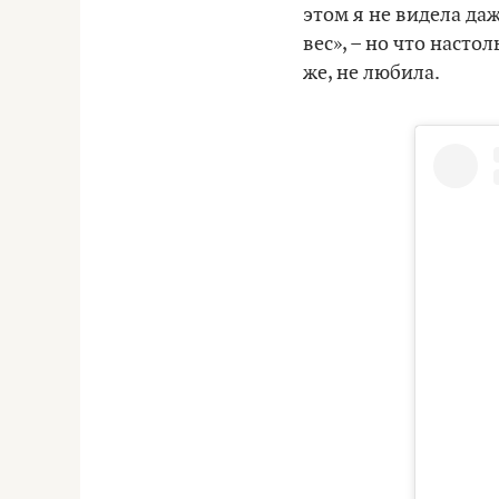
этом я не видела даж
вес», – но что насто
же, не любила.