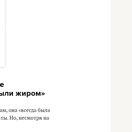
ое
лыли жиром»
м, она «всегда была
ты. Но, несмотря на