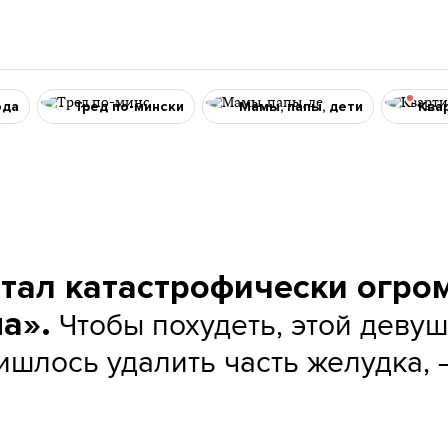
ода
Тред по-мински
Мамы, папы, дети
Ква
стал катастрофически огро
Чтобы похудеть, этой девуш
а».
ишлось удалить часть желудка, 