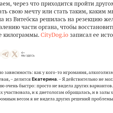
аем, через что приходится пройти друго
ть свою мечту или стать таким, каким мы
на из Витебска решилась на резекцию же
алению части органа, чтобы восстановит
е килограммы.
CityDog.io
записал ее ист
МЫ ЗДЕСЬ
но зависимость: как у кого-то игромания, алкоголиз
Екатерина
евая, – делится
. – Я действительно не мог
ю очень быстро: просто не видела других вариантов. 
х участвовала, и к диетологам обращалась, и в залы 
ромным весом я не видела других решений проблемы