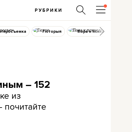
РУБРИКИ
ртиросъемка
Гісторыя
Пора к психологу
мным – 152
ке из
– почитайте