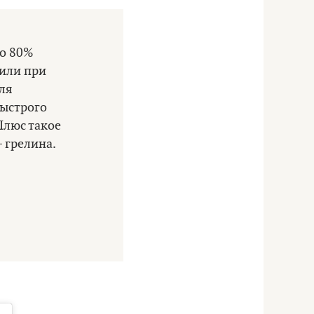
до 80%
 или при
ля
быстрого
Плюс такое
 грелина.