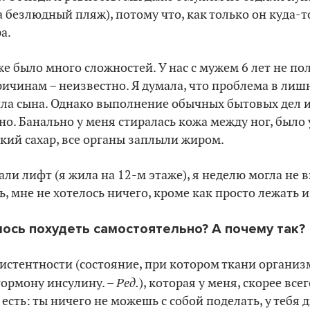
 безлюдный пляж), потому что, как только он куда-т
а.
же было много сложностей. У нас с мужем 6 лет не по
ричинам – неизвестно. Я думала, что проблема в лишн
ла сына. Однако выполнение обычных бытовых дел и
но. Банально у меня стиралась кожа между ног, было
кий сахар, все органы заплыли жиром.
али лифт (я жила на 12-м этаже), я неделю могла не 
, мне не хотелось ничего, кроме как просто лежать и
лось похудеть самостоятельно? А почему так?
истентности (состояние, при котором ткани организ
Ред.
гормону инсулину. –
), которая у меня, скорее всег
есть: ты ничего не можешь с собой поделать, у тебя 