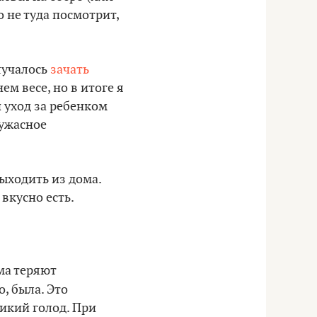
о не туда посмотрит,
лучалось
зачать
ем весе, но в итоге я
 уход за ребенком
 ужасное
выходить из дома.
 вкусно есть.
ма теряют
о, была. Это
дикий голод. При