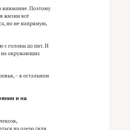
ло внимание. Поэтому
 в жизни всё
са, но не напрямую,
 с головы до пят. И
ть на окружающих
ровья, – в остальном
янии и на
лексов,
аться на озеро (или