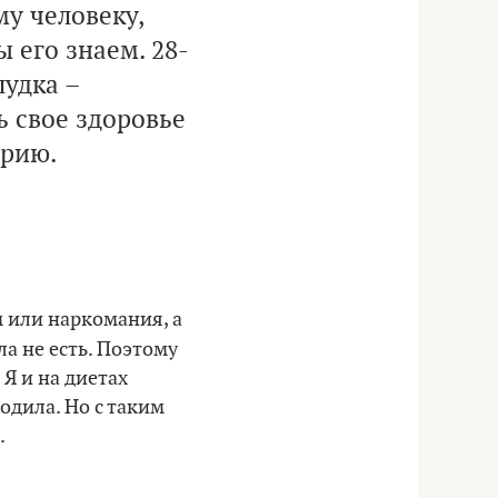
му человеку,
 его знаем. 28-
лудка –
ь свое здоровье
орию.
м или наркомания, а
ла не есть. Поэтому
Я и на диетах
ходила. Но с таким
.