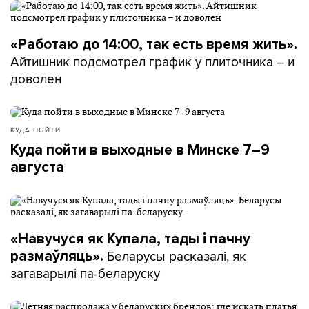
«Работаю до 14:00, так есть время жить».
Айтишник подсмотрел график у плиточника – и
доволен
КУДА ПОЙТИ
Куда пойти в выходные в Минске 7–9
августа
«Навучуся як Купала, тады і пачну
Беларусы расказалі, як
размаўляць».
загаварылі па-беларуску