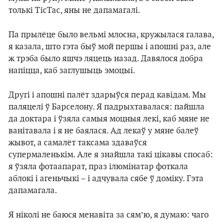
толькі TicTac, яны не дапамагалі.
Па прылёце было вельмі млосна, кружылася галава,
я казала, што гэта быў мой першы і апошні раз, але
ж трэба было яшчэ ляцець назад. Давялося добра
напіцца, каб заглушыць эмоцыі.
Другі і апошні палёт здарыўся перад кавідам. Мы
паляцелі ў Барселону. Я падрыхтавалася: пайшла
да доктара і ўзяла самыя моцныя лекі, каб мяне не
ванітавала і я не баялася. Ад лекаў у мяне балеў
жывот, а самалёт таксама здаваўся
супермаленькім. Але я знайшла такі цікавы спосаб:
я ўзяла фотаапарат, праз ілюмінатар фоткала
аблокі і агеньчыкі – і адчувала сябе ў доміку. Гэта
дапамагала.
Я ніколі не баюся менавіта за сям’ю, я думаю: чаго