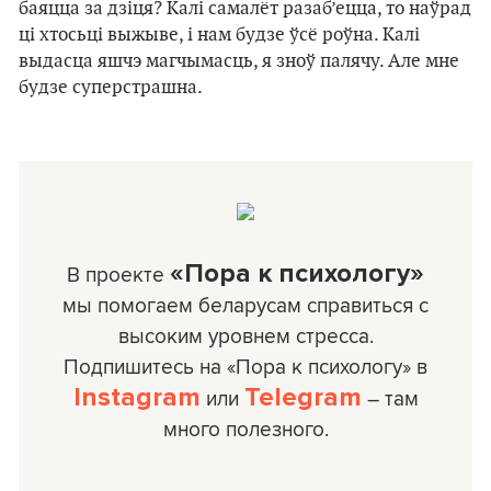
баяцца за дзіця? Калі самалёт разаб’ецца, то наўрад
ці хтосьці выжыве, і нам будзе ўсё роўна. Калі
выдасца яшчэ магчымасць, я зноў палячу. Але мне
будзе суперстрашна.
«Пора к психологу»
В проекте
мы помогаем беларусам справиться с
высоким уровнем стресса.
Подпишитесь на «Пора к психологу» в
Instagram
Telegram
или
– там
много полезного.