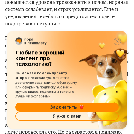
повышается уровень тревожности в целом, нервная
система ослабевает, и страх усиливается. Еще и
уведомления телефона о предстоящем полете
подогревают ситуацию.
Пик моей тревожности был пару лет назад, а
сейчас, можно сказать, я в легкой ремиссии
Любите хороший
Последние несколько полетов прошли спокойно для
контент про
меня и моих соседей. Моя сестра-психиатр говорит,
психологию?
что аэрофобия лечится за пару сеансов простой
Вы можете помочь проекту
техникой, которой обладают опытные психиатры. Я
Для этого
«Пора к психологу».
пока справляюсь собственными силами.
достаточно задонатить любую сумму
или оформить подписку. А с нас –
крутые видео, подкасты и тексты с
Страх полетов всегда сопровождается кучей
лучшими экспертами.
веселых историй. Когда ты молода и любишь
Задонатить!
путешествовать, то при каждой возможности все
Я уже с вами
равно летаешь, несмотря на дискомфорт и
мандраж. Я обычно выпивала перед полетом и
легче переносила его. Но с возрастом я понимаю,