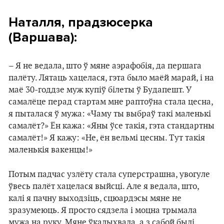
Наталля, прадзюсерка
(Варшава):
– Я не ведала, што ў мяне аэрафобія, да першага
палёту. Лятаць хацелася, гэта было маёй марай, і на
маё 30-годдзе муж купіў білеты ў Будапешт. У
самалёце перад стартам мне раптоўна стала цесна,
я пыталася ў мужа: «Чаму ты выбраў такі маленькі
самалёт?» Ён кажа: «Яны ўсе такія, гэта стандартны
самалёт!» Я кажу: «Не, ён вельмі цесны. Тут такія
маленькія вакенцы!»
Потым падчас узлёту стала суперстрашна, увогуле
ўвесь палёт хацелася выйсці. Але я ведала, што,
калі я пачну выходзіць, сцюардэсы мяне не
зразумеюць. Я просто сядзела і моцна трымала
мужа на руку. Мяне ўкалыхвала, а з сабой былі