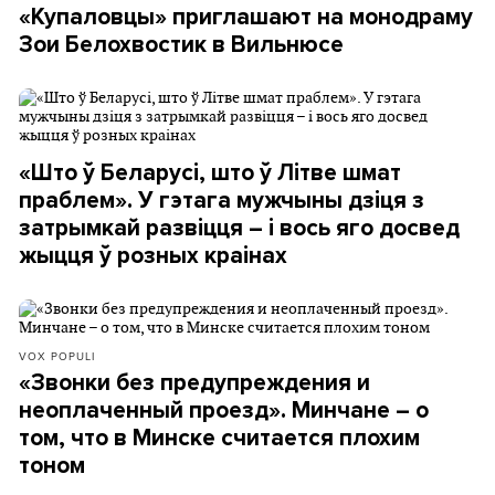
«Купаловцы» приглашают на монодраму
Зои Белохвостик в Вильнюсе
«Што ў Беларусі, што ў Літве шмат
праблем». У гэтага мужчыны дзіця з
затрымкай развіцця – і вось яго досвед
жыцця ў розных краінах
VOX POPULI
«Звонки без предупреждения и
неоплаченный проезд». Минчане – о
том, что в Минске считается плохим
тоном