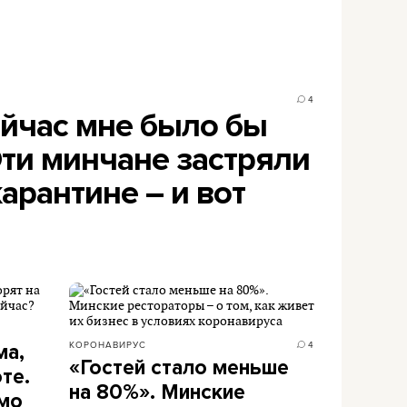
4
ейчас мне было бы
Эти минчане застряли
карантине – и вот
КОРОНАВИРУС
4
ма,
«Гостей стало меньше
те.
на 80%». Минские
мо