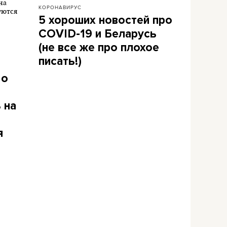
КОРОНАВИРУС
5 хороших новостей про
COVID-19 и Беларусь
(не все же про плохое
писать!)
 о
 на
я