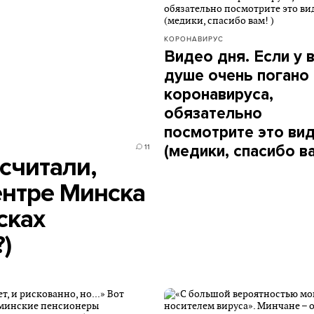
КОРОНАВИРУС
Видео дня. Если у в
душе очень погано 
коронавируса,
обязательно
посмотрите это ви
(медики, спасибо ва
11
считали,
ентре Минска
сках
)