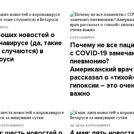
ИРУС
роших новостей о
КОРОНАВИРУС
навирусе (да, такие
Почему не все пац
 случаются) в
с COVID-19 замеча
руси
пневмонию?
Американский врач
рассказал о «тихой
гипоксии – это оче
важно
КОРОНАВИРУС
ЗА ДЕНЬ
КОРОНАВИРУС
я: шесть новостей о
4 мая: пять новост