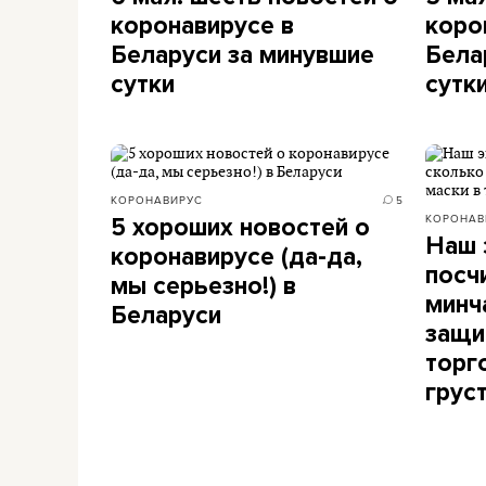
коронавирусе в
коро
Беларуси за минувшие
Бела
сутки
сутк
КОРОНАВИРУС
5
КОРОНАВ
5 хороших новостей о
Наш 
коронавирусе (да-да,
посч
мы серьезно!) в
минч
Беларуси
защи
торг
грус