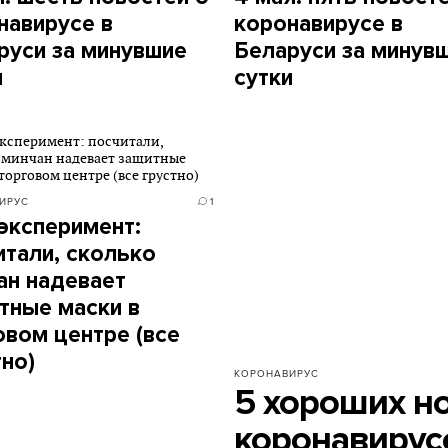
навирусе в
коронавирусе в
руси за минувшие
Беларуси за минув
и
сутки
ИРУС
1
эксперимент:
итали, сколько
ан надевает
тные маски в
овом центре (все
тно)
КОРОНАВИРУС
5 хороших н
коронавирусе