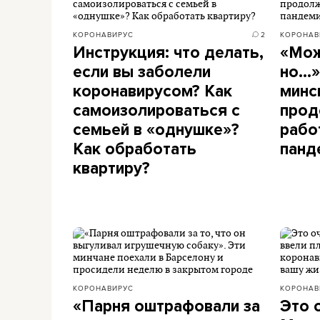
КОРОНАВИРУС
2
КОРОНАВ
Инструкция: что делать,
«Мож
если вы заболели
но...
коронавирусом? Как
минс
самоизолироваться с
прод
семьей в «однушке»?
рабо
Как обработать
панд
квартиру?
КОРОНАВИРУС
КОРОНАВ
«Парня оштрафовали за
Это 