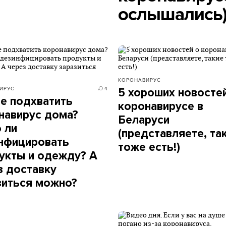
ослышались)
КОРОНАВИРУС
ИРУС
4
5 хороших новосте
не подхватить
коронавирусе в
навирус дома?
Беларуси
 ли
(представляете, та
нфицировать
тоже есть!)
укты и одежду? А
з доставку
зиться можно?