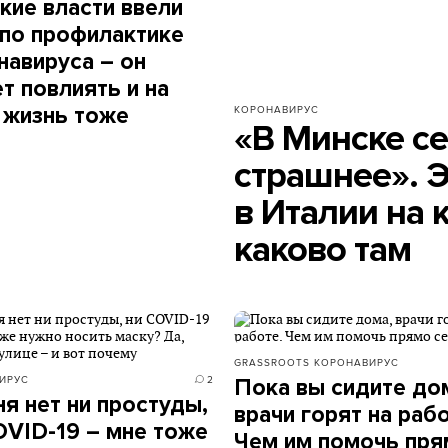
кие власти ввели
 по профилактике
навируса – он
т повлиять и на
 жизнь тоже
КОРОНАВИРУС
«В Минске с
страшнее». 
в Италии на 
каково там
GRASSROOTS
КОРОНАВИРУС
ИРУС
2
Пока вы сидите до
ня нет ни простуды,
врачи горят на рабо
OVID-19 – мне тоже
Чем им помочь пря