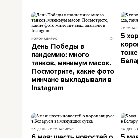
КОРОНАВ
5 хо
КОРОНАВИРУС
1
коро
День Победы в
тоже
пандемию: много
Бела
танков, минимум масок.
Посмотрите, какие фото
минчане выкладывали в
Instagram
ЗА ДЕНЬ
КОРОНАВИРУС
ЗА ДЕНЬ
6 мая: шесть новостей о
5 ма