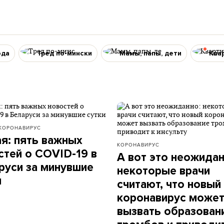
ода
Тред по-мински
Мамы, папы, дети
Ква
КОРОНАВИРУС
ая: пять важных
КОРОНАВИРУС
стей о COVID-19 в
А вот это неожидан
руси за минувшие
некоторые врачи
и
считают, что новый
коронавирус може
вызвать образован