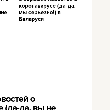
коронавирусе (да-да,
шие
мы серьезно!) в
Беларуси
овостей о
 (да-да, вы не