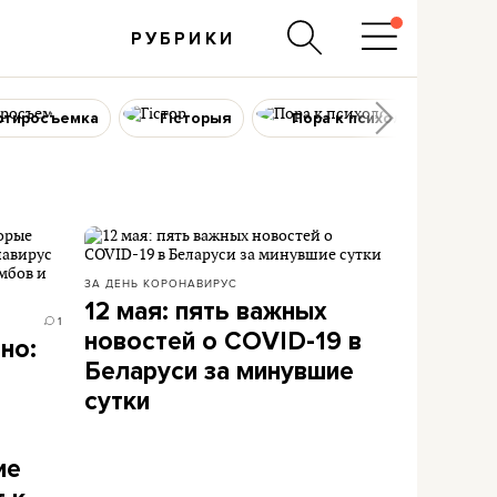
РУБРИКИ
ртиросъемка
Гісторыя
Пора к психологу
ЗА ДЕНЬ
КОРОНАВИРУС
12 мая: пять важных
1
новостей о COVID-19 в
но:
Беларуси за минувшие
сутки
т
ие