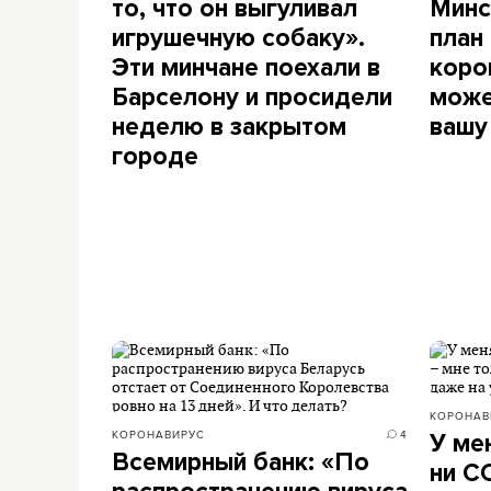
то, что он выгуливал
Минс
игрушечную собаку».
план
Эти минчане поехали в
коро
Барселону и просидели
може
неделю в закрытом
вашу
городе
КОРОНАВ
КОРОНАВИРУС
4
У ме
Всемирный банк: «По
ни C