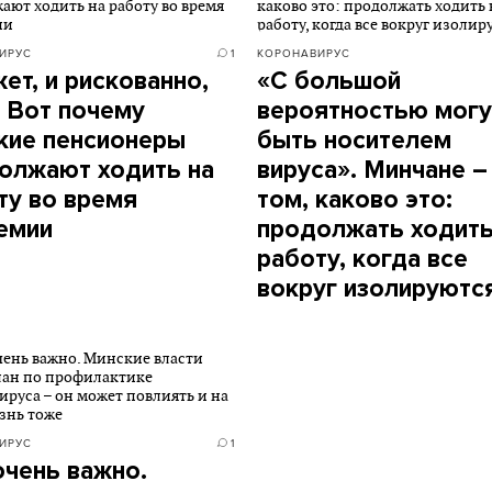
ИРУС
1
КОРОНАВИРУС
ет, и рискованно,
«С большой
» Вот почему
вероятностью могу
кие пенсионеры
быть носителем
олжают ходить на
вируса». Минчане –
ту во время
том, каково это:
емии
продолжать ходить
работу, когда все
вокруг изолируютс
ИРУС
1
очень важно.