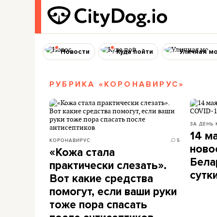
Новости
Куда пойти
Уличная м
РУБРИКА «КОРОНАВИРУС»
ЗА ДЕНЬ
14 м
КОРОНАВИРУС
5
ново
«Кожа стала
Бела
практически слезать».
сутк
Вот какие средства
помогут, если ваши руки
тоже пора спасать