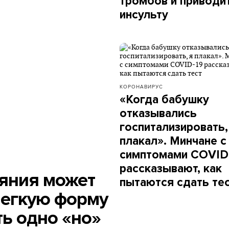
тромбов и приводит
инсульту
КОРОНАВИРУС
«Когда бабушку
отказывались
госпитализировать,
плакал». Минчане с
симптомами COVID
рассказывают, как
няния может
пытаются сдать те
легкую форму
ть одно «но»