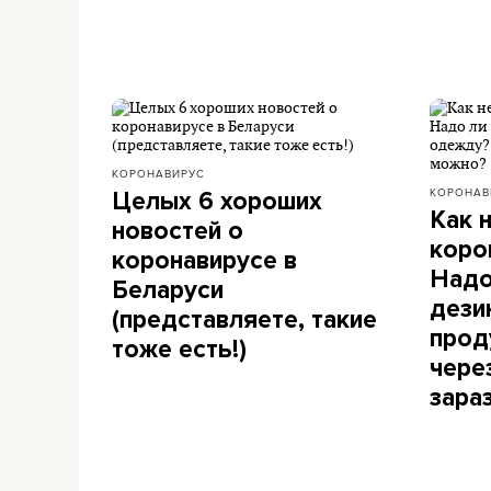
КОРОНАВИРУС
КОРОНАВ
Целых 6 хороших
Как 
новостей о
коро
коронавирусе в
Надо
Беларуси
дези
(представляете, такие
прод
тоже есть!)
чере
зара