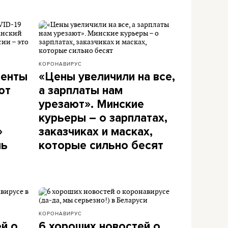
КОРОНАВИРУС
иенты
«Цены увеличили на все,
ют
а зарплаты нам
урезают». Минские
курьеры – о зарплатах,
»
заказчиках и масках,
нь
которые сильно бесят
КОРОНАВИРУС
ей о
6 хороших новостей о