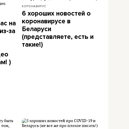
КОРОНАВИРУС
6 хороших новостей о
коронавирусе в
ас на
Беларуси
из-за
(представляете, есть и
такие!)
део
м! )