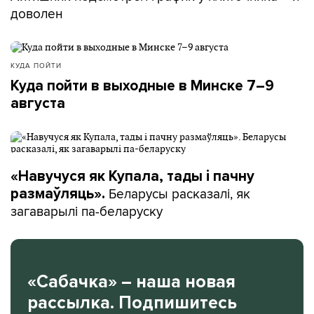
доволен
КУДА ПОЙТИ
Куда пойти в выходные в Минске 7–9
августа
«Навучуся як Купала, тады і пачну
Беларусы расказалі, як
размаўляць».
загаварылі па-беларуску
«Сабачка» – наша новая
рассылка. Подпишитесь