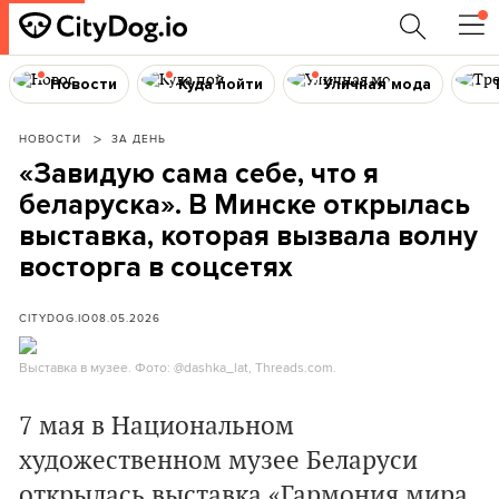
Новости
Куда пойти
Уличная мода
НОВОСТИ
ЗА ДЕНЬ
«Завидую сама себе, что я
беларуска». В Минске открылась
выставка, которая вызвала волну
восторга в соцсетях
CITYDOG.IO
08.05.2026
Выставка в музее. Фото: @dashka_lat, Threads.com.
7 мая в Национальном
художественном музее Беларуси
открылась выставка «Гармония мира