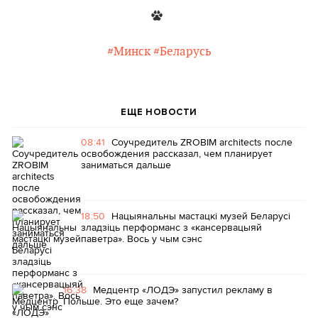
#Минск
#Беларусь
ЕЩЕ НОВОСТИ
08:41
Соучредитель ZROBIM architects после
освобождения рассказал, чем планирует
заниматься дальше
18:50
Нацыянальны мастацкі музей Беларусі
зладзіць перформанс з «кансервацыяй
паветра». Вось у чым сэнс
16:38
Медцентр «ЛОДЭ» запустил рекламу в
Польше. Это еще зачем?