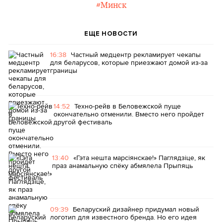
#Минск
ЕЩЕ НОВОСТИ
16:38
Частный медцентр рекламирует чекапы
для беларусов, которые приезжают домой из-за
границы
14:52
Техно-рейв в Беловежской пуще
окончательно отменили. Вместо него пройдет
другой фестиваль
13:40
«Гэта нешта марсіянскае!» Паглядзіце, як
праз анамальную спёку абмялела Прыпяць
09:39
Беларуский дизайнер придумал новый
логотип для известного бренда. Но его идея