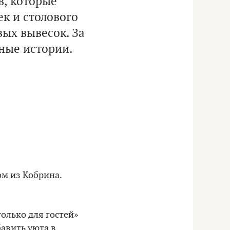
в, которые
к и столового
вых вывесок. За
ные истории.
м из Кобрина.
только для гостей»
бавить уюта в