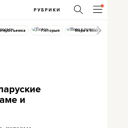
РУБРИКИ
ртиросъемка
Гісторыя
Пора к психологу
еларуские
аме и