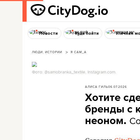
Новости
Куда пойти
Уличная м
ЛЮДИ, ИСТОРИИ
Я САМ_А
Фото: @samobranka_textile, Instagram.com.
АЛИСА ГИЛЬ
06.07.2026
Хотите сд
бренды с 
Со
неоном.