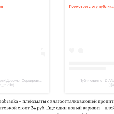
am
Посмотреть эту публика
рти|Дорожки|Сервировка|
Публикация от DI
textile)
(@
mobranka – плейсматы с влагоотталкивающей пропит
нтовкой стоит 24 руб. Еще один новый вариант – пле