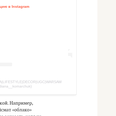
цию в Instagram
ANA|LIFESTYLE|DECOR|UGC|WARSAW
diana__komarchuk)
кой. Например,
йсмат «облако»