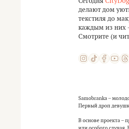
Сегодня
CityDog
делают дом уют
текстиля до мак
каждым из них 
Смотрите (и чит
Samobranka – молодо
Первый дроп девушк
В основе проекта – 
или особого случая.