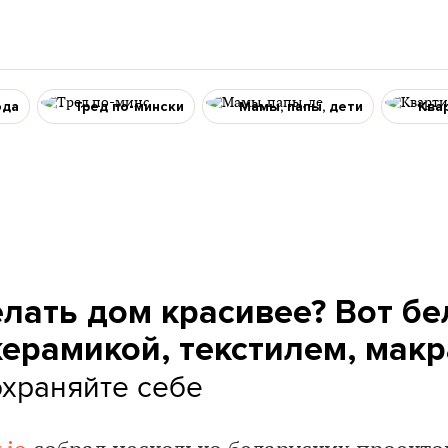
ода
Тред по-мински
Мамы, папы, дети
Ква
елать дом красивее? Вот б
керамикой, текстилем, макр
храняйте себе