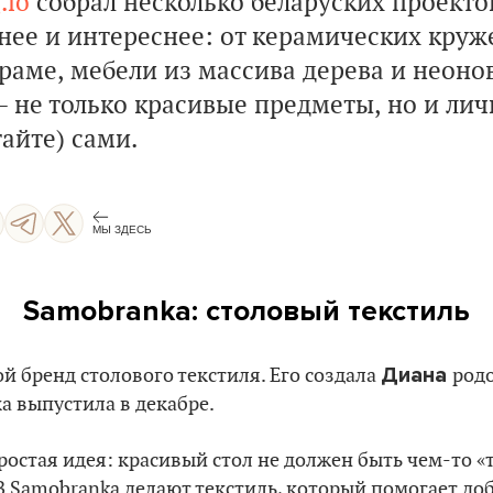
.io
собрал несколько беларуских проекто
нее и интереснее: от керамических круже
раме, мебели из массива дерева и неоно
– не только красивые предметы, но и лич
айте) сами.
МЫ ЗДЕСЬ
Samobranka: столовый текстиль
Диана
й бренд столового текстиля. Его создала
родо
а выпустила в декабре.
простая идея: красивый стол не должен быть чем-то «
 В Samobranka делают текстиль, который помогает до