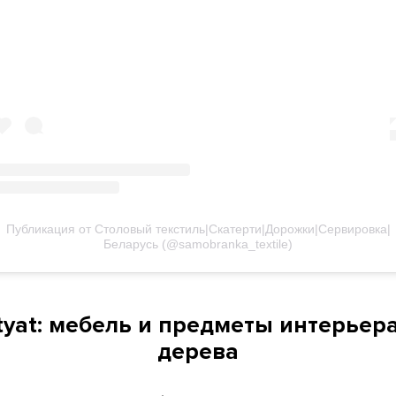
Публикация от Столовый текстиль|Скатерти|Дорожки|Сервировка|
Беларусь (@samobranka_textile)
tyat: мебель и предметы интерьер
дерева