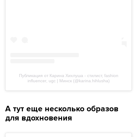
Публикация от Карина Хихлуша - стилист, fashion
influencer, ugc | Минск (@karina.hihlusha)
А тут еще несколько образов
для вдохновения