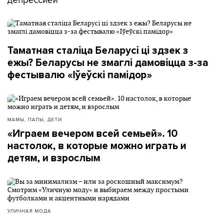
Таматная сталіца Беларусі ці здзек з
ежы? Беларусы не змаглі дамовіцца з-за
фестывалю «Іўеўскі памідор»
МАМЫ, ПАПЫ, ДЕТИ
«Играем вечером всей семьей». 10
настолок, в которые можно играть и
детям, и взрослым
УЛИЧНАЯ МОДА