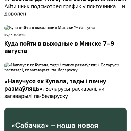
Айтишник подсмотрел график у плиточника – и
доволен
КУДА ПОЙТИ
Куда пойти в выходные в Минске 7–9
августа
«Навучуся як Купала, тады і пачну
Беларусы расказалі, як
размаўляць».
загаварылі па-беларуску
«Сабачка» – наша новая