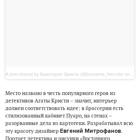
A post shared by Брассерия Эркюль (@brasserie_hercule)
on
Jan 
Место названо в честь популярного героя из
детективов Агаты Кристи – значит, интерьер
должен соответствовать идее: в брассерии есть
стилизованный кабинет Пуаро, на стенах –
разорванные дела из картотеки. Разрабатывал всю
Евгений Митрофанов
эту красоту дизайнер
.
Портрет детектива и рисунки «Восточного