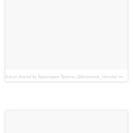
A post shared by Брассерия Эркюль (@brasserie_hercule)
on
Jan 