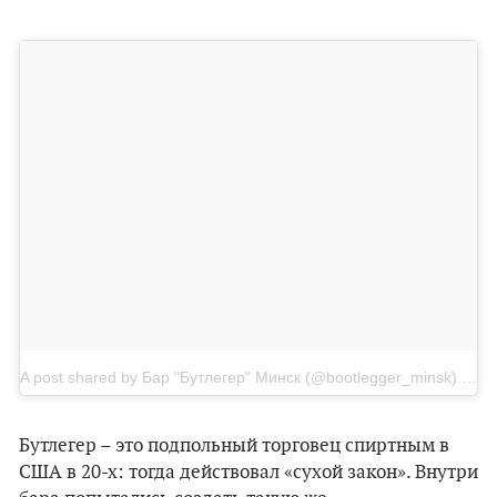
A post shared by Бар "Бутлегер" Минск (@bootlegger_minsk)
on
J
Бутлегер – это подпольный торговец спиртным в
США в 20-х: тогда действовал «сухой закон». Внутри