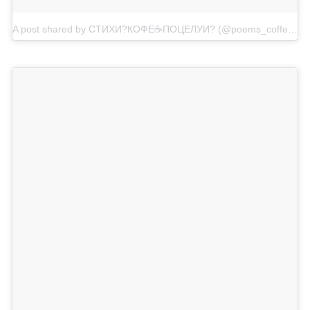
A post shared by СТИХИ?КОФЕ☕️ПОЦЕЛУИ? (@poems_coffee_kisses)