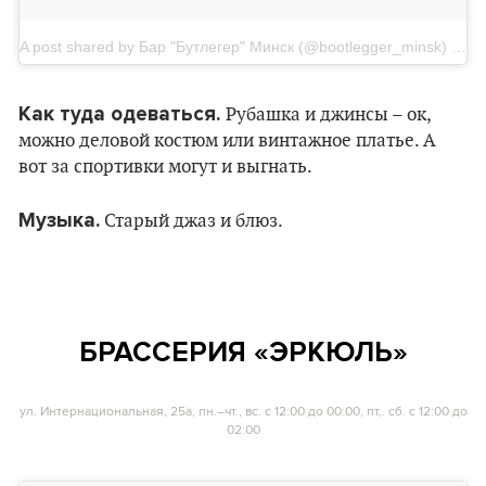
A post shared by Бар "Бутлегер" Минск (@bootlegger_minsk)
on
J
Как туда одеваться.
Рубашка и джинсы – ок,
можно деловой костюм или винтажное платье. А
вот за спортивки могут и выгнать.
Музыка.
Старый джаз и блюз.
БРАССЕРИЯ «ЭРКЮЛЬ»
ул. Интернациональная, 25а, пн.–чт., вс. с 12:00 до 00:00, пт,. сб. с 12:00 до
02:00