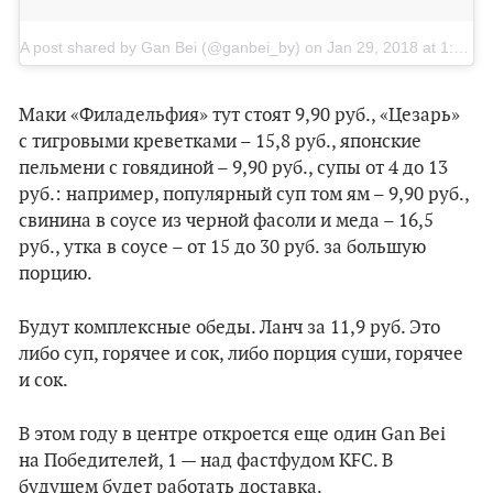
A post shared by Gan Bei (@ganbei_by)
on
Jan 29, 2018 at 1:49am PST
Маки «Филадельфия» тут стоят 9,90 руб., «Цезарь»
с тигровыми креветками – 15,8 руб., японские
пельмени с говядиной – 9,90 руб., супы от 4 до 13
руб.: например, популярный суп том ям – 9,90 руб.,
свинина в соусе из черной фасоли и меда – 16,5
руб., утка в соусе – от 15 до 30 руб. за большую
порцию.
Будут комплексные обеды. Ланч за 11,9 руб. Это
либо суп, горячее и сок, либо порция суши, горячее
и сок.
В этом году в центре откроется еще один Gan Bei
на Победителей, 1 — над фастфудом KFC. В
будущем будет работать доставка.