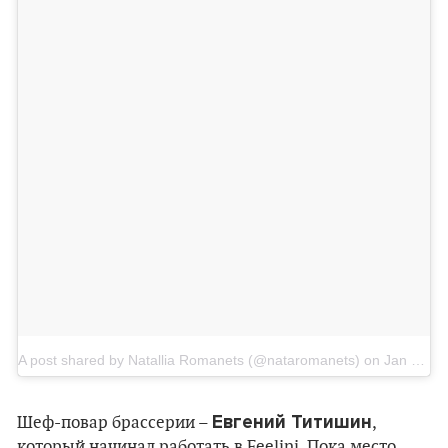
A post shared by Natallia Romanets (@nataromanets)
on
Jan 13, 2018 at 10:35am PST
Евгений Титишин
Шеф-повар брассерии –
,
который начинал работать в Feelini. Пока место