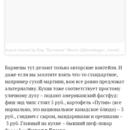
A post shared by Бар "Бутлегер" Минск (@bootlegger_minsk)
on
J
Бармены тут делают только авторские коктейли. И
даже если вы захотите взять что-то стандартное,
например сухой мартини, вам все равно предложат
альтернативу. Кухня тоже соответствует простому
уличному духу – подают американский фастфуд:
фиш энд чипс стоят 5 руб., картофель «Путин» (все
нормально, это национальное канадское блюдо) – 3
руб., сэндвич с сыром, мандаринами и орешками –
3 руб. Главный на кухне – бывший шеф-повар