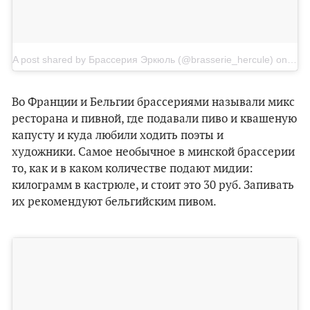
A post shared by Брассерия Эркюль (@brasserie_hercule)
on
Jan 
Во Франции и Бельгии брассериями называли микс
ресторана и пивной, где подавали пиво и квашеную
капусту и куда любили ходить поэты и
художники. Самое необычное в минской брассерии
то, как и в каком количестве подают мидии:
килограмм в кастрюле, и стоит это 30 руб. Запивать
их рекомендуют бельгийским пивом.