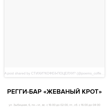
A post shared by СТИХИ?КОФЕ☕️ПОЦЕЛУИ? (@poems_coffee_kisses)
РЕГГИ-БАР «ЖЕВАНЫЙ КРОТ»
ул. Зыбицкая, 6, пн.–чт., вс. с 16:00 до 02:00, пт., сб. с 16:00 до 04:00