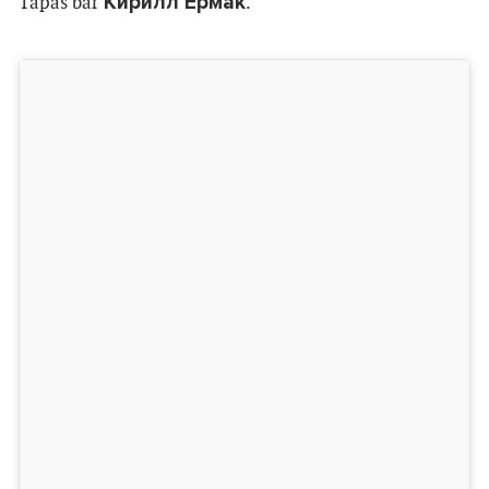
Кирилл Ермак
Tapas bar
.