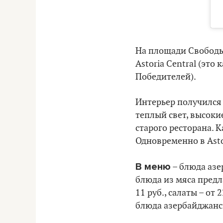
На площади Свободы 
Astoria Сentral (это
Победителей).
Интерьер получился
теплый свет, высоки
старого ресторана. 
Одновременно в Astor
В меню
– блюда азе
блюда из мяса предлаг
11 руб., салаты – от 2
блюда азербайджанск