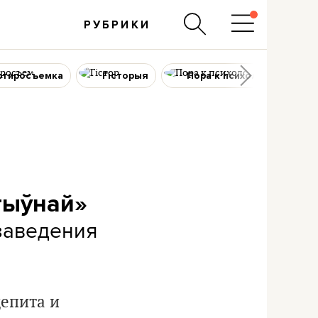
РУБРИКИ
ртиросъемка
Гісторыя
Пора к психологу
тыўнай»
заведения
епита и