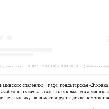
Публикация от КОНДИТЕРСКАЯ ДУХОВКА МИНСК (@duhovka.cafe)
в минском спальнике – кафе-кондитерская «Духовка» 
. Особенность места в том, что открыла его армянска
делает выпечку, папа мотивирует, а дочка помогает в