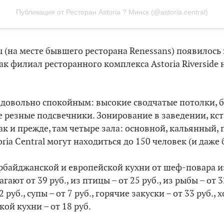
Публикация от Ресторан Astoria ? Минск (@astoria.central)
(на месте бывшего ресторана Renessans) появилось 
 как филиал ресторанного комплекса Astoria Riverside
 довольно спокойным: высокие сводчатые потолки, 
е резные подсвечники. Зонирование в заведении, кст
Как и прежде, там четыре зала: основной, кальянный,
ia Сentral могут находиться до 150 человек (и даже 
рбайджанской и европейской кухни от шеф-повара из
ают от 39 руб., из птицы – от 25 руб., из рыбы – от 32
2 руб., супы – от 7 руб., горячие закуски – от 33 руб., 
ой кухни – от 18 руб.