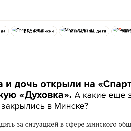
ода
Тред по-мински
Мамы, папы, дети
Ква
а и дочь открыли на «Спар
А какие еще 
кую «Духовка».
 закрылись в Минске?
дить за ситуацией в сфере минского общ