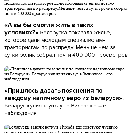
«А вы бы смогли жить в таких
Беларуска показала жилье,
условиях?»
которое дали молодым специалистам-
трактористам по распреду. Меньше чем за
сутки ролик собрал почти 400 000 просмотров
«Пришлось давать пояснения по
.
каждому наличному евро из Беларуси»
Беларус купил таунхаус в Вильнюсе – его
наблюдения