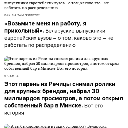
КАК ВЫ ТАМ ЖИВЕТЕ?
«Возьмите меня на работу, я
Беларуские выпускники
прикольный».
европейских вузов – о том, каково это – не
работать по распределению
Я САМ_А
Этот парень из Речицы снимал ролики
для крупных брендов, набрал 30
миллиардов просмотров, а потом открыл
Вот его
собственный бар в Минске.
история