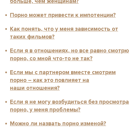
больше, чем женщинам?
Порно может привести к импотенции?
Как понять, что у меня зависимость от
таких фильмов?
Если я в отношениях, но все равно смотрю
порно, со мной что-то не так?
Если мы с партнером вместе смотрим
порно – как это повлияет на
наши отношения?
Если я не могу возбудиться без просмотра
порно, у меня проблемы?
Можно ли назвать порно изменой?