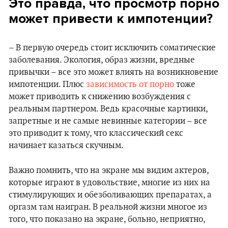
Это правда, что просмотр порно
может привести к импотенции?
– В первую очередь стоит исключить соматические
заболевания. Экология, образ жизни, вредные
привычки – все это может влиять на возникновение
импотенции. Плюс
зависимость от порно
тоже
может приводить к снижению возбуждения с
реальным партнером. Ведь красочные картинки,
запретные и не самые невинные категории – все
это приводит к тому, что классический секс
начинает казаться скучным.
Важно помнить, что на экране мы видим актеров,
которые играют в удовольствие, многие из них на
стимулирующих и обезболивающих препаратах, а
оргазм там наигран. В реальной жизни многое из
того, что показано на экране, больно, неприятно,