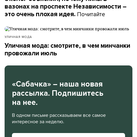
вазонах на проспекте Независимости –
Почитайте
это очень плохая идея.
УЛИЧНАЯ МОДА
Уличная мода: смотрите, в чем минчанки
провожали июль
«Сабачка» – наша новая
рассылка. Подпишитесь
на нее.
В одном письме рассказываем все самое
интересное за неделю.