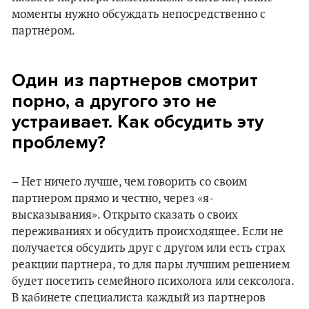
моменты нужно обсуждать непосредственно с
партнером.
Один из партнеров смотрит
порно, а другого это не
устраивает. Как обсудить эту
проблему?
– Нет ничего лучше, чем говорить со своим
партнером прямо и честно, через «я-
высказывания». Открыто сказать о своих
переживаниях и обсудить происходящее. Если не
получается обсудить друг с другом или есть страх
реакции партнера, то для пары лучшим решением
будет посетить семейного психолога или сексолога.
В кабинете специалиста каждый из партнеров