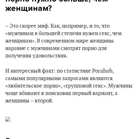
женщинам?
– Это скорее миф. Как, например, и то, что
«мужчинам в большей степени нужен секс, чем
женщинам». В современном мире женщины
наравне с мужчинами смотрят порно для
получения удовольствия.
И интересный факт: по статистике Рornhub,
самыми популярными запросами являются
«любительское порно», «групповой секс». Мужчины
чаще вбивают в поисковик первый вариант, а
женщины – второй.