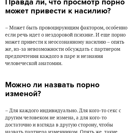
Правда ли, что просмотр порно
может привести к насилию?
– Может быть провоцирующим фактором, особенно
если речь идет о нездоровой психике. И еще порно
может привести к неосознанному насилию – опять
же, из-за невозможности обсуждать с партнером
предпочтения каждого в паре и незнания
человеческой анатомии.
Можно ли назвать порно
изменой?
– Для каждого индивидуально. Для кого-то секс с
другим человеком не измена, а для кого-то
достаточно и взгляда в другую сторону, чтобы
назвать партнера изменником. Опять же, такие