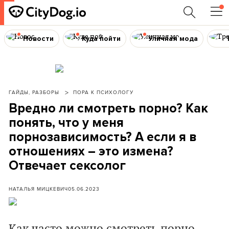
Новости
Куда пойти
Уличная мода
ГАЙДЫ, РАЗБОРЫ
ПОРА К ПСИХОЛОГУ
Вредно ли смотреть порно? Как
понять, что у меня
порнозависимость? А если я в
отношениях – это измена?
Отвечает сексолог
НАТАЛЬЯ МИЦКЕВИЧ
05.06.2023