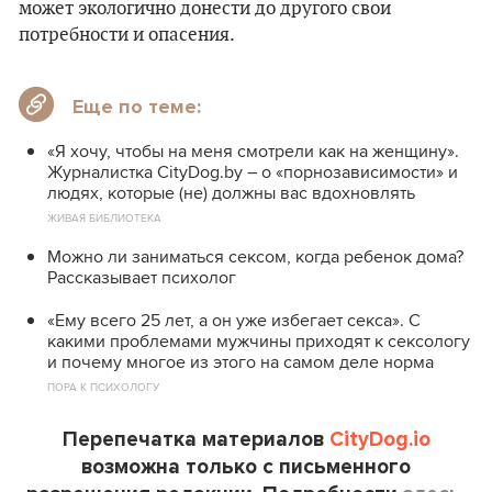
может экологично донести до другого свои
потребности и опасения.
Еще по теме:
«Я хочу, чтобы на меня смотрели как на женщину».
Журналистка CityDog.by – о «порнозависимости» и
людях, которые (не) должны вас вдохновлять
ЖИВАЯ БИБЛИОТЕКА
Можно ли заниматься сексом, когда ребенок дома?
Рассказывает психолог
«Ему всего 25 лет, а он уже избегает секса». С
какими проблемами мужчины приходят к сексологу
и почему многое из этого на самом деле норма
ПОРА К ПСИХОЛОГУ
Перепечатка материалов
CityDog.io
возможна только с письменного