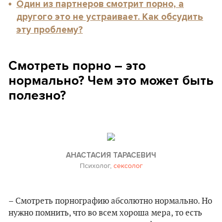
Один из партнеров смотрит порно, а
другого это не устраивает. Как обсудить
эту проблему?
Cмотреть порно – это
нормально? Чем это может быть
полезно?
АНАСТАСИЯ ТАРАСЕВИЧ
Психолог,
сексолог
– Смотреть порнографию абсолютно нормально. Но
нужно помнить, что во всем хороша мера, то есть