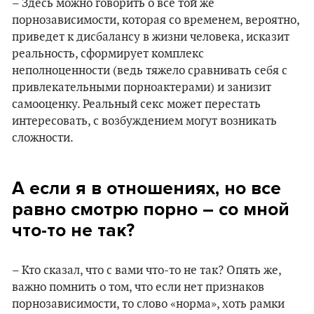
– Здесь можно говорить о все той же
порнозависимости, которая со временем, вероятно,
приведет к дисбалансу в жизни человека, исказит
реальность, сформирует комплекс
неполноценности (ведь тяжело сравнивать себя с
привлекательными порноактерами) и занизит
самооценку. Реальный секс может перестать
интересовать, с возбуждением могут возникать
сложности.
А если я в отношениях, но все
равно смотрю порно – со мной
что-то не так?
– Кто сказал, что с вами что-то не так? Опять же,
важно помнить о том, что если нет признаков
порнозависимости, то слово «норма», хоть рамки