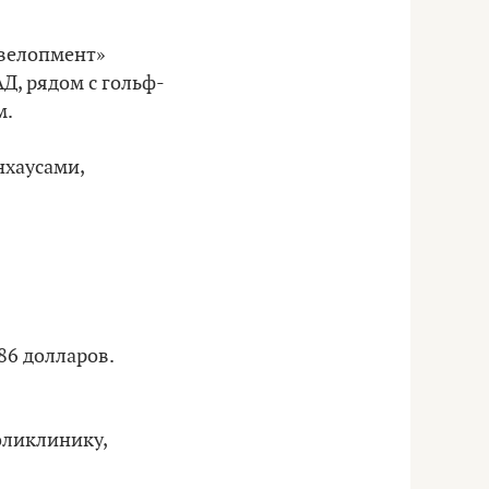
велопмент»
Д, рядом с гольф-
м.
нхаусами,
86 долларов.
оликлинику,