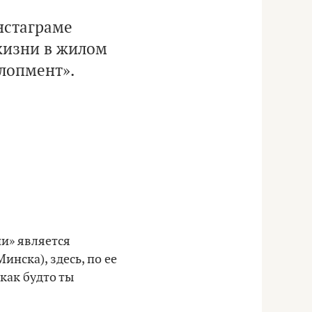
нстаграме
жизни в жилом
елопмент».
ни» является
инска), здесь, по ее
как будто ты