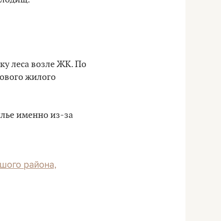
ку леса возле ЖК. По
нового жилого
илье именно из-за
шого района,