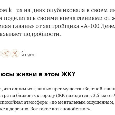
ом k__us на днях опубликовала в своем и
ом поделилась своими впечатлениями от 
еная гавань» от застройщика «А-100 Дев
азывает подробности.
МЫ ЗДЕСЬ
люсы жизни в этом ЖК?
, что одним из главных преимуществ «Зеленой гава
ря на близость к городу (ЖК находится в 3,5 км от М
 спокойная атмосфера: «по ментальным ощущениям, 
е в деревню. Вот такое вот спокойствие».