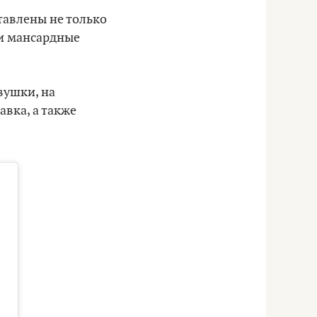
тавлены не только
 и мансардные
вушки, на
авка, а также