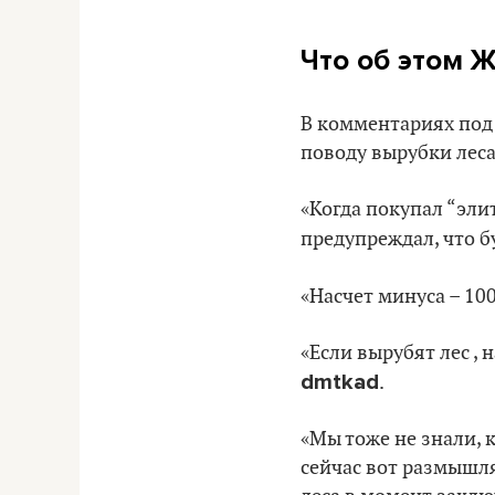
Что об этом 
В комментариях под 
поводу вырубки леса
«Когда покупал “элит
предупреждал, что б
«Насчет минуса – 10
«Если вырубят лес , 
dmtkad
.
«Мы тоже не знали, 
сейчас вот размышля