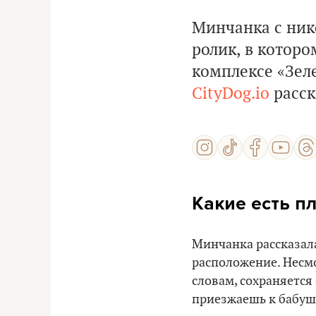
Минчанка с ник
ролик, в котор
комплексе «Зел
CityDog.io
расск
Какие есть п
Минчанка рассказала
расположение. Несмот
словам, сохраняется
приезжаешь к бабушк