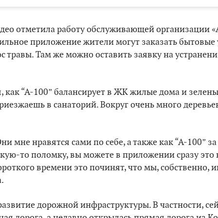
идео отметила работу обслуживающей организации «
бильное приложение жители могут заказать бытовые 
с травы. Там же можно оставить заявку на устранен
, как “А-100” балансирует в ЖК жилые дома и зелены
иезжаешь в санаторий. Вокруг очень много деревьев
и мне нравятся сами по себе, а также как “А-100” за
кую-то поломку, вы можете в приложении сразу это н
роткого времени это починят, что мы, собственно, ин
.
развитие дорожной инфраструктуры. В частности, се
ная дорога, а недавно открылась прямая дорога из К