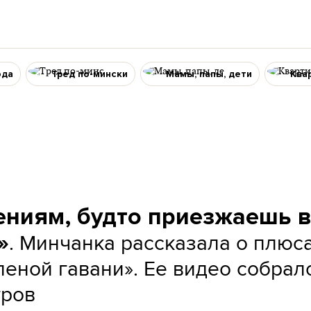
ода
Тред по-мински
Мамы, папы, дети
Ква
ниям, будто приезжаешь в
. Минчанка рассказала о плюс
»
леной гавани». Ее видео собрал
тров