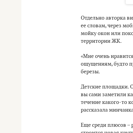
Отдельно авторка в
ее словам, через мо
мойку окон или поко
территории ЖК.
«Мне очень нравится
ощущениям, будто пр
березы.
Детские площадки. Он
вы сами заметили ка
течение какого-то ко
рассказала минчанка
Еще среди плюсов – 
строится новая круп