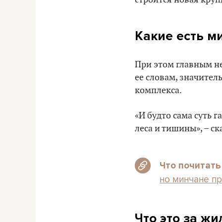
Какие есть м
При этом главным не
ее словам, значител
комплекса.
«И будто сама суть 
леса и тишины», – ск
Что почитать
но минчане пр
Что это за жи