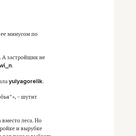
 ее минусом по
. А застройщик не
wi_n
.
yulyagorelik
сала
.
бья”», – шутит
 вместо леса. Но
тройке и вырубке