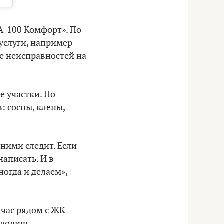
А-100 Комфорт». По
услуги, например
ие неисправностей на
е участки. По
: сосны, клены,
 ними следит. Если
аписать. И в
огда и делаем», –
йчас рядом с ЖК
олодищ.