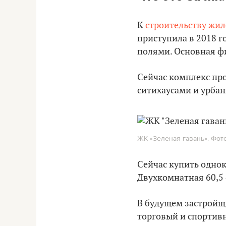
К
строительству жил
приступила в 2018 г
полями. Основная фи
Сейчас комплекс про
ситихаусами и урбан
ЖК «Зеленая гавань». Фото:
Сейчас купить одно
Двухкомнатная 60,5
В будущем застройщи
торговый и спортив