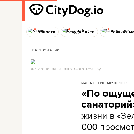
Новости
Куда пойти
Уличная м
ЛЮДИ, ИСТОРИИ
ЖК «Зеленая гавань». Фото: Realt.by.
МАША ПЕТРОВА
02.06.2026
«По ощуще
санаторий
жизни в «Зе
000 просмо