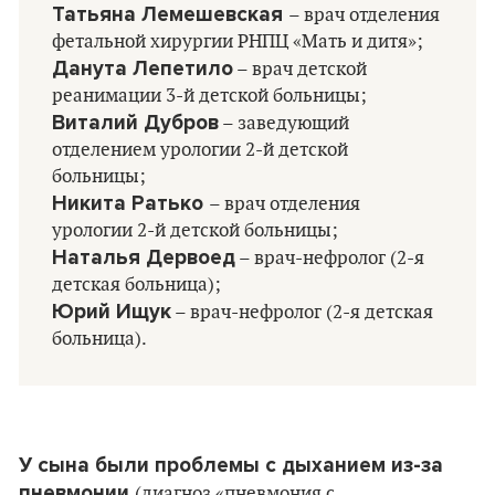
Татьяна Лемешевская
– врач отделения
фетальной хирургии РНПЦ «Мать и дитя»;
Данута Лепетило
– врач детской
реанимации 3-й детской больницы;
Виталий Дубров
– заведующий
отделением урологии 2-й детской
больницы;
Никита Ратько
– врач отделения
урологии 2-й детской больницы;
Наталья Дервоед
– врач-нефролог (2-я
детская больница);
Юрий Ищук
– врач-нефролог (2-я детская
больница).
У сына были проблемы с дыханием из-за
пневмонии
(диагноз «пневмония с