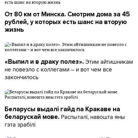
Наталья Щербина,
От 80 км от Минска. Смотрим дома за 45
заведующая сектором
рублей, у которых есть шанс на вторую
социально-экономической политики Института
экономики НАН РБ, объясняет, что многодетными в
жизнь
разное время считались разные семьи:
– Были такие научные категории: была малодетная
семья, среднедетная семья и многодетная семья.
Этим айтишникам
«Выпил и в драку полез».
Трое детей – это считалось с 50-х по 80-е годы
не повезло с коллегами – и вот чем все
среднедетной семьей. А многодетная либо
закончилось
расширенная семья – это от пяти и выше.
В 1999 году в Беларуси приняли Кодекс о браке и
семье: в нем многодетной называют семью, в
Беларусы выдалі гайд па Кракаве на
которой «на иждивении и воспитании находятся
Распыталі, навошта яны
беларускай мове.
трое и более детей». По данным переписи 2009
гэта зрабілі
года, таких семей в Беларуси было около 65 000 –
это где-то 5% от всех семей с детьми.