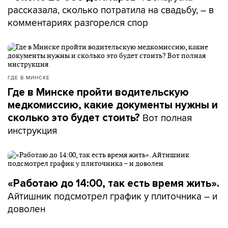
что отражает отношение к семьям с детьми, – и они
рассказала, сколько потратила на свадьбу, – в
Наталья Щербина
менялись, – говорит
. –
комментариях разгорелся спор
Изменилась рождаемость – соответственно,
изменилось восприятие. Как только в семьях стало
рождаться меньше детей – и семей с двумя детьми
стало больше, чем семей с тремя детьми, – такая
категория воспринимается как норма для нашего
ГДЕ В МИНСКЕ
общества, для нашей страны.
Где в Минске пройти водительскую
медкомиссию, какие документы нужны и
Вот полная
сколько это будет стоить?
«Да они рожают ради льгот и
инструкция
пособий!»
– Мы с мужем сознательно шли к тому, что у нас
«Работаю до 14:00, так есть время жить».
Гала
будет не один ребенок, а больше, – говорит
Айтишник подсмотрел график у плиточника – и
Мальцева
. – Ни с одним из своих детей я не была
доволен
в декрете. Я не получала детские пособия –
регулярные, продолжительные. Единственное, чем