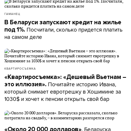
Почему многодетных
ГАМАНЕЦ
В Беларуси запускают кредит на жилье
недолюбливают?
Посчитали, сколько придется платить
под 1%.
на самом деле
– Ну вот идет беседа по поводу жилищной
поддержки… И когда выясняется, что она
многодетная, она говорит: ну, мы тоже вообще-то
квартиру получили вот как многодетная семья. И
КВАРТИРОСЪЕМКА
одна из женщин, у которой было меньше детей, она
«Квартиросъемка»: «Дешевый Вьетнам –
с плохо скрываемой завистью в голосе говорит:
Почитайте историю Ивана,
это иллюзия».
трехкомнатную? Ей говорят шепотом:
который снимает евротрешку в Хошимине за
Александр
четырехкомнатную, – рассказывает
1030$ и хочет к пенсии открыть свой бар
Чубрик
, директор Исследовательского центра
ИПМ. – Есть такая зависть. Но она на самом деле
вот откуда? В чем она коренится?
­– Есть социальные нормы детности – это как раз то,
. Беларуска
«Около 20 000 долларов»