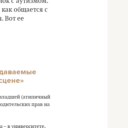
нок с аутизмом.
 как общается с
. Вот ее
едаваемые
 сцене»
, младшей (атипичный
родительских прав на
а – в университете,