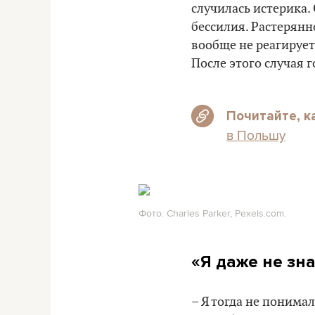
случилась истерика.
бессилия. Растерянн
вообще не реагирует
После этого случая г
Почитайте, к
в Польшу
Фото: Charles Parker, Pexels.com.
«Я даже не зн
– Я тогда не понима