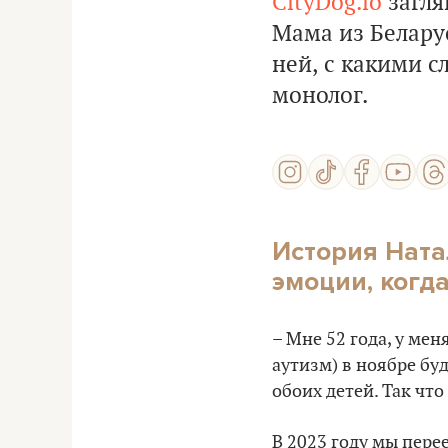
CityDog.io
загля
Мама из Беларус
ней, с какими с
монолог.
История Ната
эмоции, когд
– Мне 52 года, у ме
аутизм) в ноябре бу
обоих детей. Так что
В 2023 году мы перее