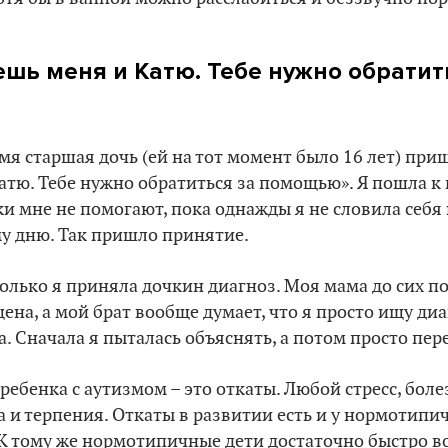
ешь меня и Катю. Тебе нужно обратит
мя старшая дочь (ей на тот момент было 16 лет) приш
атю. Тебе нужно обратиться за помощью». Я пошла к
ки мне не помогают, пока однажды я не словила себя 
у дню. Так пришло принятие.
только я приняла дочкин диагноз. Моя мама до сих по
ена, а мой брат вообще думает, что я просто ищу ди
. Сначала я пыталась объяснять, а потом просто пер
ребенка с аутизмом – это откаты. Любой стресс, боле
а и терпения. Откаты в развитии есть и у нормотипич
 К тому же нормотипичные дети достаточно быстро 