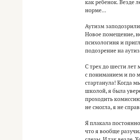
как ребенок. Везде л
норме...
Аутизм заподозрили 
Новое помещение, но
психологиня и пригла
подозрение на аутиз
С трех до шести лет
с пониманием и по 
стартанула! Когда м
школой, я была увере
проходить комиссию 
не смогла, я не спр
Я плакала постоянно
что я вообще разучи
слезы. И так везде.