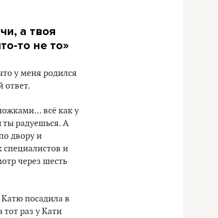
чи, а твоя
то-то не то»
 что у меня родился
й ответ.
 ножками… всё как у
и ты радуешься. А
по двору и
к специалистов и
мотр через шесть
. Катю посадила в
 тот раз у Кати