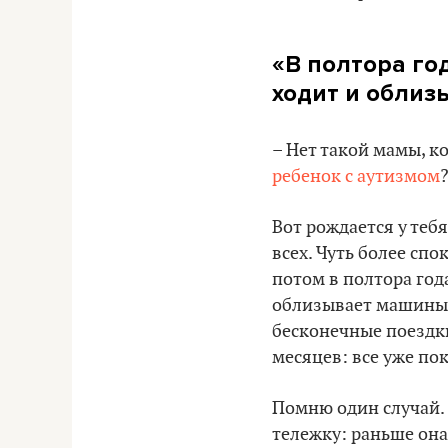
«В полтора год
ходит и облиз
– Нет такой мамы, ко
ребенок с аутизмом
Вот рождается у теб
всех. Чуть более спо
потом в полтора года
облизывает машины. 
бесконечные поездки
месяцев: все уже по
Помню один случай. 
тележку: раньше она 