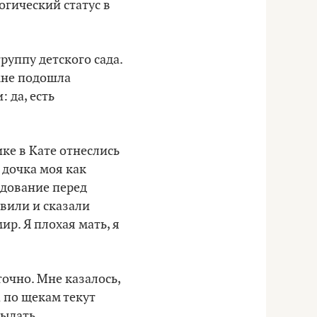
логический статус в
руппу детского сада.
мне подошла
 да, есть
ике в Кате отнеслись
 дочка моя как
едование перед
авили и сказали
р. Я плохая мать, я
точно. Мне казалось,
а по щекам текут
рыдать.