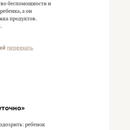
ство беспомощности и
ребенка, а он
жка продуктов.
.
переехать
лей
уточно»
подозрить: ребенок