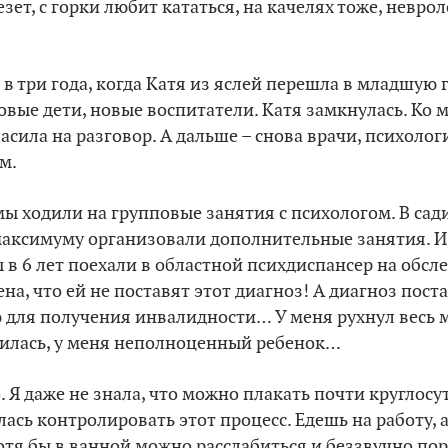
езет, с горки любит кататься, на качелях тоже, невро
в три года, когда Катя из яслей перешла в младшую г
вые дети, новые воспитатели. Катя замкнулась. Ко 
сила на разговор. А дальше – снова врачи, психологи:
м.
 мы ходили на групповые занятия с психологом. В сад
максимуму организовали дополнительные занятия. И
ы в 6 лет поехали в областной психдиспансер на обсл
на, что ей не поставят этот диагноз! А диагноз пост
для получения инвалидности… У меня рухнул весь ми
авилась, у меня неполноценный ребенок…
. Я даже не знала, что можно плакать почти круглосу
лась контролировать этот процесс. Едешь на работу, 
 Хотя бы в ванной можно расслабиться и беззвучно по