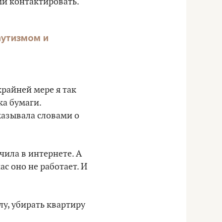
ми контактировать.
аутизмом и
крайней мере я так
ка бумаги.
казывала словами о
чила в интернете. А
с оно не работает. И
лу, убирать квартиру