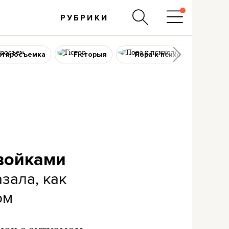
РУБРИКИ
ртиросъемка
Гісторыя
Пора к психологу
двойками
зала, как
ом