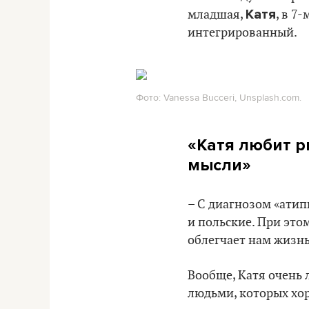
Катя
младшая,
, в 7
интегрированный.
Фото: Vanessa Bucceri, Unsplash.com.
«Катя любит р
мысли»
– С диагнозом «атип
и польские. При это
облегчает нам жизнь
Вообще, Катя очень 
людьми, которых хор