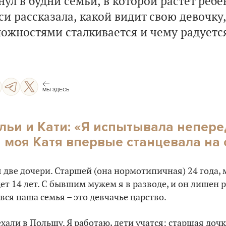
нул в будни семьи, в которой растет ребе
и рассказала, какой видит свою девочку,
ложностями сталкивается и чему радуется
МЫ ЗДЕСЬ
льи и Кати: «Я испытывала непер
а моя Катя впервые станцевала на
ня две дочери. Старшей (она нормотипичная) 24 года
дет 14 лет. С бывшим мужем я в разводе, и он лишен 
 вся наша семья – это девчачье царство.
хали в Польшу. Я работаю, дети учатся: старшая дочк