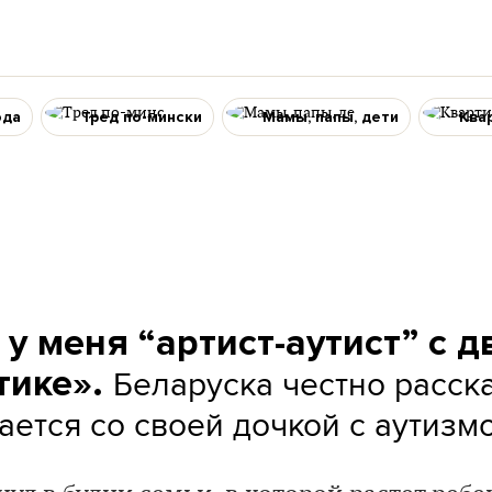
ода
Тред по-мински
Мамы, папы, дети
Ква
 у меня “артист-аутист” с 
Беларуска честно расска
тике».
ается со своей дочкой с аутизм