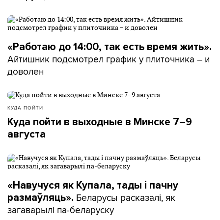
«Работаю до 14:00, так есть время жить».
Айтишник подсмотрел график у плиточника – и
доволен
КУДА ПОЙТИ
Куда пойти в выходные в Минске 7–9
августа
«Навучуся як Купала, тады і пачну
Беларусы расказалі, як
размаўляць».
загаварылі па-беларуску