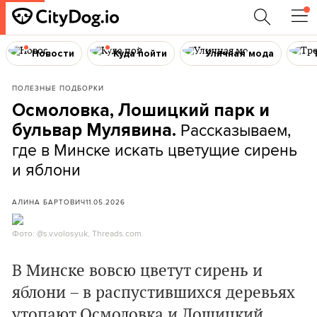
Новости
Куда пойти
Уличная мода
ПОЛЕЗНЫЕ ПОДБОРКИ
Осмоловка, Лошицкий парк и
Рассказываем,
бульвар Мулявина.
где в Минске искать цветущие сирень
и яблони
АЛИНА БАРТОВИЧ
11.05.2026
Фото: @s.v.volosyuk, Threads.com.
В Минске вовсю цветут сирень и
яблони – в распустившихся деревьях
утопают Осмоловка и Лошицкий