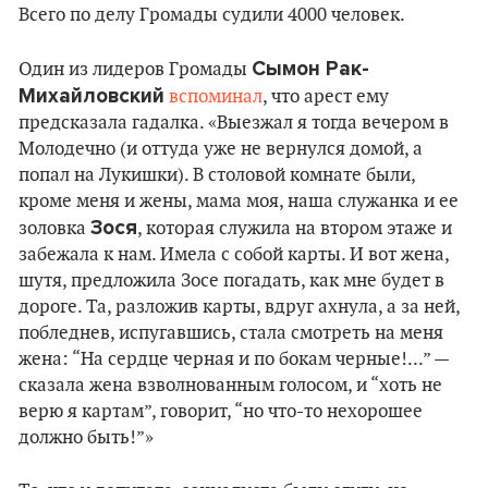
Всего по делу Громады судили 4000 человек.
Сымон Рак-
Один из лидеров Громады
Михайловский
вспоминал
, что арест ему
предсказала гадалка. «Выезжал я тогда вечером в
Молодечно (и оттуда уже не вернулся домой, а
попал на Лукишки). В столовой комнате были,
кроме меня и жены, мама моя, наша служанка и ее
Зося
золовка
, которая служила на втором этаже и
забежала к нам. Имела с собой карты. И вот жена,
шутя, предложила Зосе погадать, как мне будет в
дороге. Та, разложив карты, вдруг ахнула, а за ней,
побледнев, испугавшись, стала смотреть на меня
жена: “На сердце черная и по бокам черные!...” —
сказала жена взволнованным голосом, и “хоть не
верю я картам”, говорит, “но что-то нехорошее
должно быть!”»