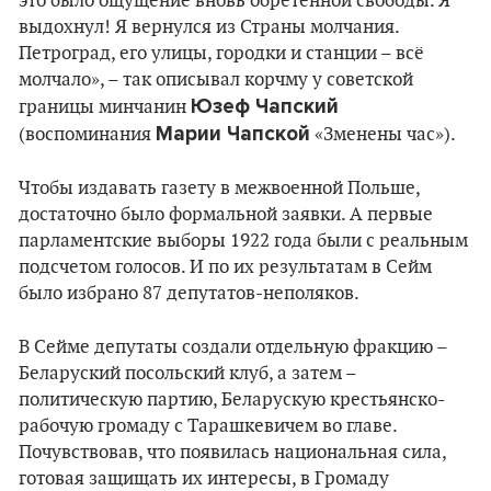
это было ощущение вновь обретенной свободы. Я
выдохнул! Я вернулся из Страны молчания.
Петроград, его улицы, городки и станции – всё
молчало», – так описывал корчму у советской
Юзеф Чапский
границы минчанин
Марии Чапской
(воспоминания
«Зменены час»).
Чтобы издавать газету в межвоенной Польше,
достаточно было формальной заявки. А первые
парламентские выборы 1922 года были с реальным
подсчетом голосов. И по их результатам в Сейм
было избрано 87 депутатов-неполяков.
В Сейме депутаты создали отдельную фракцию –
Беларуский посольский клуб, а затем –
политическую партию, Беларускую крестьянско-
рабочую громаду с Тарашкевичем во главе.
Почувствовав, что появилась национальная сила,
готовая защищать их интересы, в Громаду