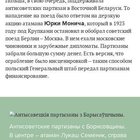
Польша, в свою очередь, поддерживала
антисоветских партизан в Восточной Беларуси. То
нападение на поезд было ответом на дерзкую
Юрки Монича
акцию атамана
, который в 1923
году под Крупками остановил и обобрал советский
поезд Берлин – Москва. В нем ехали московские
чиновники и зарубежные дипломаты. Партизаны
забрали большую сумму денег. Есть версия, что
ограбление было инсценировкой – таким способом
польский Генеральный штаб передал партизанам
финансирование.
Антисоветские партизаны с Борисовщины.
В центре – атаман Лукаш Семеник, справа