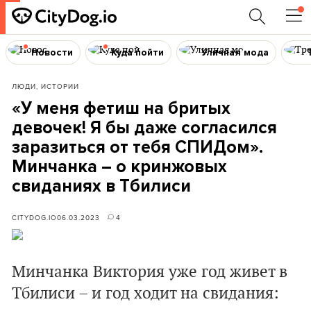
Новости
Куда пойти
Уличная мода
ЛЮДИ, ИСТОРИИ
«У меня фетиш на бритых
девочек! Я бы даже согласился
заразиться от тебя СПИДом».
Минчанка – о кринжовых
свиданиях в Тбилиси
CITYDOG.IO
06.03.2023
4
Минчанка Виктория уже год живет в
Тбилиси – и год ходит на свидания: