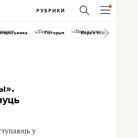
РУБРИКИ
ртиросъемка
Гісторыя
Пора к психологу
ы».
чуць
ступаюць у