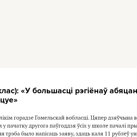
клас): «У большасці рэгіёнаў абяцан
ацуе»
ікім горадзе Гомельскай вобласці. Цяпер дзяўчына 
-м у пачатку другога паўгоддзя ўсіх у школе пачалі п
 трэба было напісаць заяву, здаць каля 11 рублёў ун