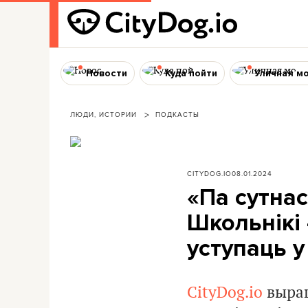
Новости
Куда пойти
Уличная м
ЛЮДИ, ИСТОРИИ
ПОДКАСТЫ
CITYDOG.IO
08.01.2024
«Па сутнас
Школьнікі 
уступаць 
CityDog.io
выраш