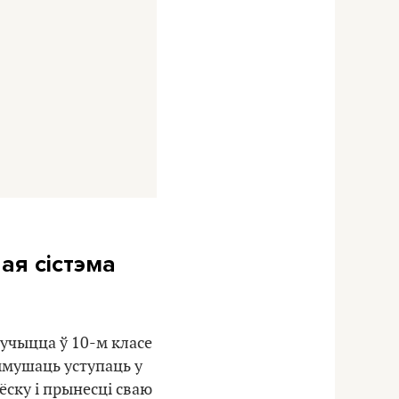
ая сістэма
вучыцца ў 10-м класе
рымушаць уступаць у
ёску і прынесці сваю