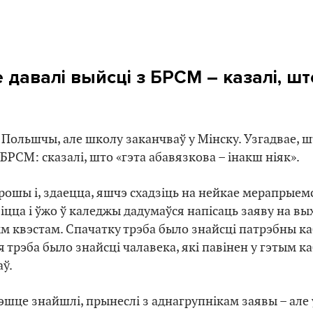
Не давалі выйсці з БРСМ – казалі, шт
»
Польшчы, але школу заканчваў у Мінску. Узгадвае, шт
 БРСМ: сказалі, што «гэта абавязкова – інакш ніяк».
рошы і, здаецца, яшчэ схадзіць на нейкае мерапрыемс
іцца і ўжо ў каледжы дадумаўся напісаць заяву на вы
м квэстам. Спачатку трэба было знайсці патрэбны каб
ля трэба было знайсці чалавека, які павінен у гэтым ка
аў.
рэшце знайшлі, прынеслі з аднагрупнікам заявы – але ў