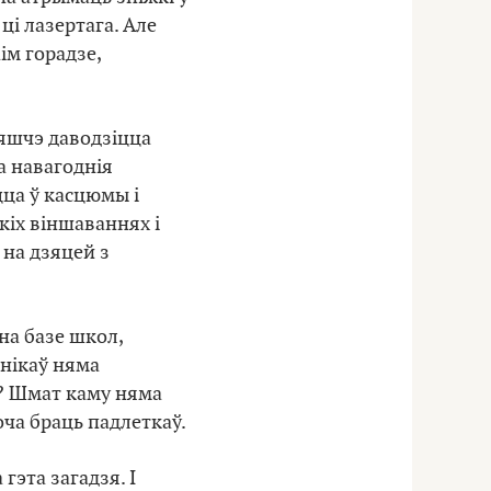
ці лазертага. Але
ім горадзе,
А яшчэ даводзіцца
а навагоднія
цца ў касцюмы і
кіх віншаваннях і
 на дзяцей з
на базе школ,
ьнікаў няма
с? Шмат каму няма
оча браць падлеткаў.
гэта загадзя. І