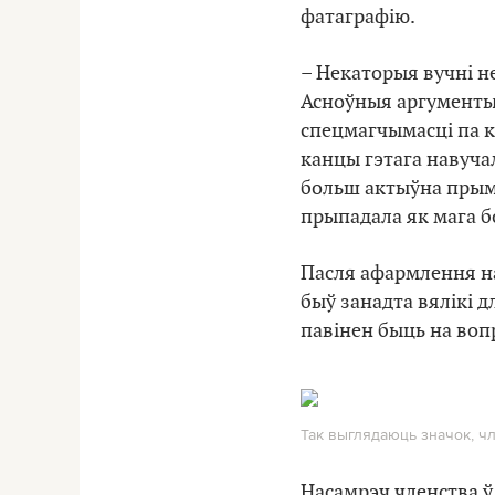
фатаграфію.
– Некаторыя вучні не
Асноўныя аргументы,
спецмагчымасці па к
канцы гэтага навучал
больш актыўна прыму
прыпадала як мага бо
Пасля афармлення на
быў занадта вялікі д
павінен быць на воп
Так выглядаюць значок, чл
Насамрэч членства ў