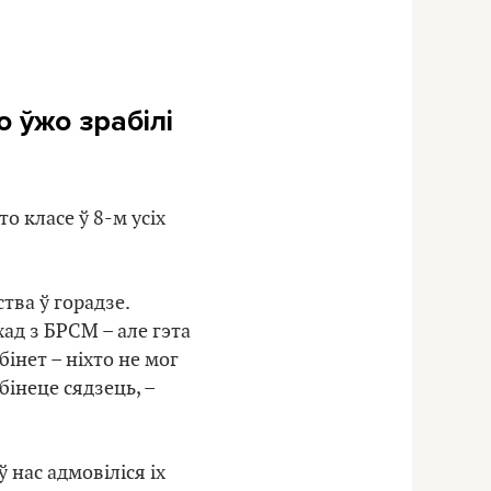
о ўжо зрабілі
о класе ў 8-м усіх
тва ў горадзе.
хад з БРСМ – але гэта
інет – ніхто не мог
бінеце сядзець, –
 нас адмовіліся іх