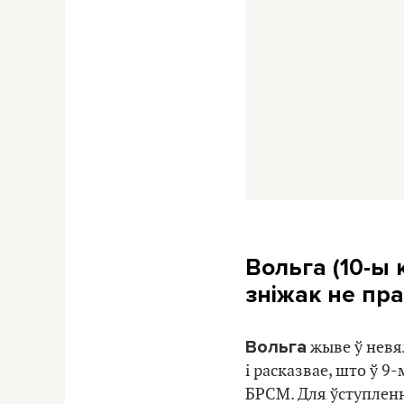
Вольга (10-ы 
зніжак не пр
Вольга
жыве ў невял
і расказвае, што ў 9
БРСМ. Для ўступлення