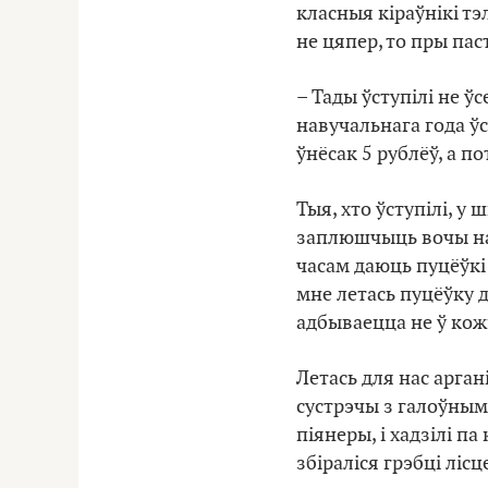
класныя кіраўнікі тэ
не цяпер, то пры пас
– Тады ўступілі не ў
навучальнага года ўс
ўнёсак 5 рублёў, а п
Тыя, хто ўступілі, 
заплюшчыць вочы на 
часам даюць пуцёўкі 
мне летась пуцёўку да
адбываецца не ў ко
Летась для нас арга
сустрэчы з галоўным
піянеры, і хадзілі па
збіраліся грэбці лісц