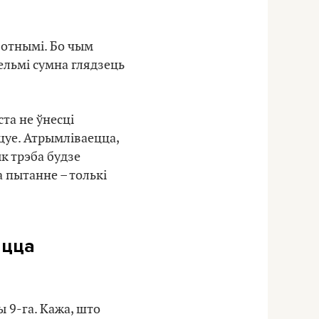
вотнымі. Бо чым
ельмі сумна глядзець
та не ўнесці
ацуе. Атрымліваецца,
ык трэба будзе
та пытанне – толькі
яцца
ы 9-га. Кажа, што