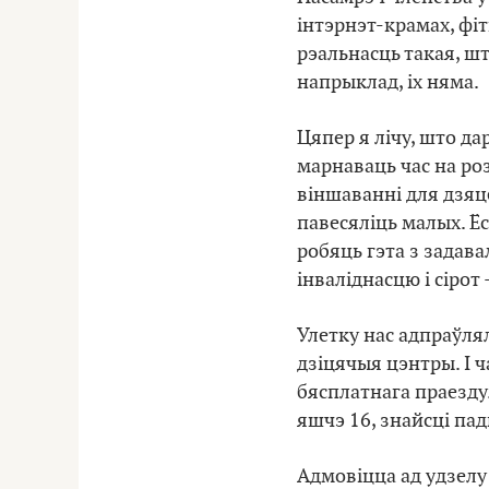
інтэрнэт-крамах, фіт
рэальнасць такая, шт
напрыклад, іх няма.
Цяпер я лічу, што да
марнаваць час на р
віншаванні для дзяце
павесяліць малых. Ёс
робяць гэта з задав
інваліднасцю і сірот
Улетку нас адпраўлял
дзіцячыя цэнтры. І ч
бясплатнага праезду
яшчэ 16, знайсці па
Адмовіцца ад удзелу 