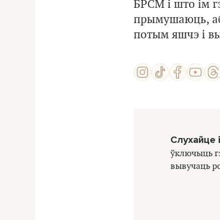
БРСМ і што ім г
прымушаюць, аб
потым яшчэ і вы
Слухайце і
ўключыць гэ
вывучаць р