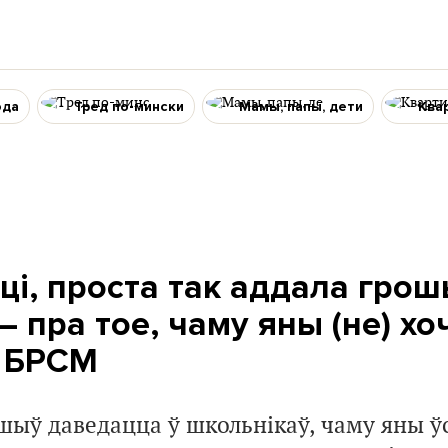
ода
Тред по-мински
Мамы, папы, дети
Ква
ці, проста так аддала грош
– пра тое, чаму яны (не) хо
у БРСМ
ыў даведацца ў школьнікаў, чаму яны ў