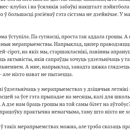
нес-клубах і на ўсялякія забаўкі накшталт пэйнтбола 
о ў большасці рэгіёнаў гэта сістэма не дзейнічае. У ма
рма ўступіла. Па сутнасці, проста так аддала грошы. 
озныя мерапрыемствы. Напрыклад, цяпер праводзяцц
й-сірот, на якіх мы, старшакласнікі, павінны апрану
ць актывісты, якія сапраўды хочуць удзельнічаць у та
альненнем. А мне, напрыклад, занадта цяжка глядзець
 – але ніхто нават не пытаецца.
і ўдзельнічаць у мерапрыемствах у дзіцячыя летнікі 
асцей за ўсё гэта прыпадае на месяцы, калі для школ
. А дзе нам браць грошы на той самы білет на аўтобу
дпрацоўку практычна немагчыма, таму што ніхто не х
ў такіх мерапрыемствах можна, але трэба сказаць пра 