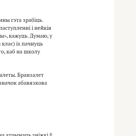
нны гэта зрабіць.
паступленні і нейкія
ы», кажуць. Думаю, у
 клас) іх пачнуць
о, каб на школу
залеты. Бранзалет
А значок абавязкова
на атрымаць зніжкі ў