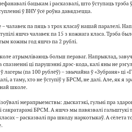
лефанавалі бацькам і расказвалі, што ўступаць трэба 
тупленні ў ВНУ ўсё роўна давядзецца.
се – чалавек па пяць з трох класаў нашай паралелі. На
тупілі яшчэ чалавек па 15 з кожнага класа. Трэба бы
отым кожны год яшчэ па 2 рублі.
у школе атрымліваюць больш пераваг. Напрыклад, заву
спазненні ці парушэнні дрэс-кода, калі яны не рэгу
ў лагеры (па 100 рублёў) – звычайна ў «Зубраня» ці «
лі, а таму, хто не ўступіў у БРСМ, не далі. Але, як я зр
жнай школе.
нізоўвалі мерапрыемствы: дыскатэкі, гульні пра здар
і сакратарамі БРСМ. А яшчэ мы павязвалі гальштукі т
 класах – расказвалі пра шкоду наркотыкаў. А сёлета т
е.