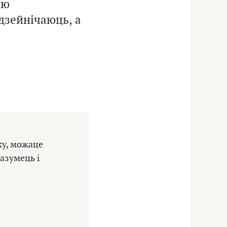
ыю
дзейнічаюць, а
ку, можаце
азумець і