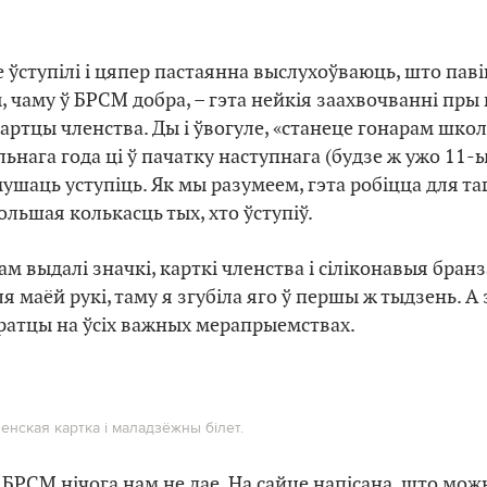
 ўступілі і цяпер пастаянна выслухоўваюць, што паві
 чаму ў БРСМ добра, – гэта нейкія заахвочванні пры 
артцы членства. Ды і ўвогуле, «станеце гонарам школ
ьнага года ці ў пачатку наступнага (будзе ж ужо 11-ы
шаць уступіць. Як мы разумеем, гэта робіцца для таг
льшая колькасць тых, хто ўступіў.
м выдалі значкі, карткі членства і сіліконавыя бран
ля маёй рукі, таму я згубіла яго ў першы ж тыдзень. 
ратцы на ўсіх важных мерапрыемствах.
енская картка і маладзёжны білет.
 БРСМ нічога нам не дае. На сайце напісана, што мож