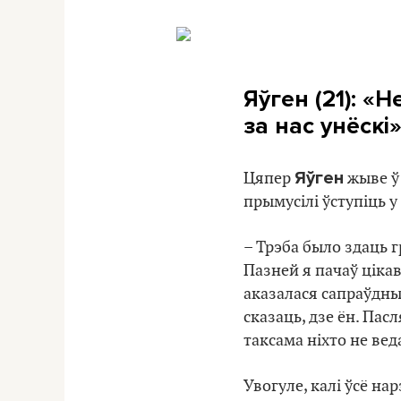
Яўген (21): «
за нас унёскі
Яўген
Цяпер
жыве ў 
прымусілі ўступіць у
– Трэба было здаць г
Пазней я пачаў цікав
аказалася сапраўдны
сказаць, дзе ён. Пас
таксама ніхто не вед
Увогуле, калі ўсё на