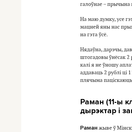
галоўнае – прычына 
На маю думку, усе г
мацней яны нас прым
на гэта ўсё.
Нядаўна, дарэчы, дав
штогадовы ўнёсак 2 р
калі я не ўношу аплат
аддаваць 2 рублі ці 1
плячыма паціскаюц
Раман (11-ы к
дырэктар і за
Раман
жыве ў Мінску