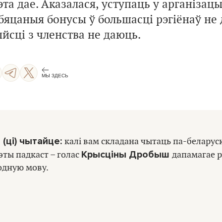
эта дае. Аказалася, уступаць у арганізац
яцаныя бонусы ў большасці рэгіёнаў не 
йсці з членства не даюць.
МЫ ЗДЕСЬ
 (ці) чытайце:
калі вам складана чытаць па-беларус
Крысціны Дробыш
ты падкаст – голас
дапамагае р
одную мову.