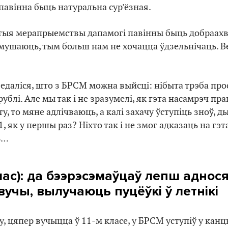
павінна быць натуральна сур’ёзная.
этыя мерапрыемствы дапамогі павінны быць добраах
ушаюць, тым больш нам не хочацца ўдзельнічаць. В
едаліся, што з БРСМ можна выйсці: нібыта трэба прос
ублі. Але мы так і не зразумелі, як гэта насамрэч пр
у, то мяне адлічваюць, а калі захачу ўступіць зноў, д
1, як у першы раз? Ніхто так і не змог адказаць на гэ
ь…
лас): да бээрэсэмаўцаў лепш аднос
вучы, вылучаюць пуцёўкі ў летнікі
, цяпер вучыцца ў 11-м класе, у БРСМ уступіў у канц