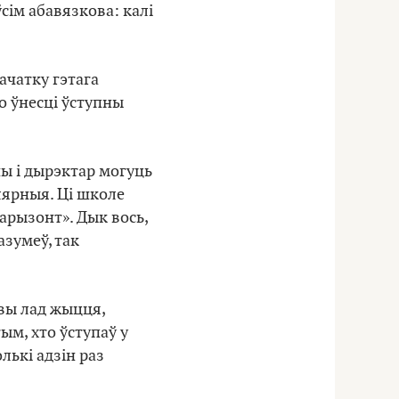
ўсім абавязкова: калі
пачатку гэтага
ло ўнесці ўступны
чы і дырэктар могуць
лярныя. Ці школе
Гарызонт». Дык вось,
азумеў, так
овы лад жыцця,
ым, хто ўступаў у
олькі адзін раз