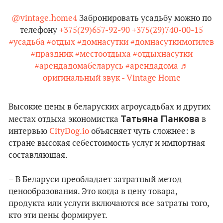
@vintage.home4
Забронировать усадьбу можно по
телефону
+375(29)657-92-90
+375(29)740-00-15
#усадьба
#отдых
#домнасутки
#домнасуткимогилев
#праздник
#местоотдыха
#отдыхнасутки
#арендадомабеларусь
#арендадома
♬
оригинальный звук - Vintage Home
Высокие цены в беларуских агроусадьбах и других
Татьяна Панкова
местах отдыха экономистка
в
интервью
CityDog.io
объясняет чуть сложнее: в
стране высокая себестоимость услуг и импортная
составляющая.
– В Беларуси преобладает затратный метод
ценообразования. Это когда в цену товара,
продукта или услуги включаются все затраты того,
кто эти цены формирует.