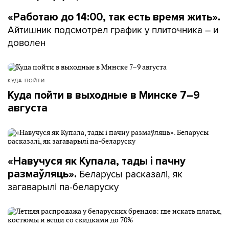
«Работаю до 14:00, так есть время жить».
Айтишник подсмотрел график у плиточника – и
доволен
КУДА ПОЙТИ
Куда пойти в выходные в Минске 7–9
августа
«Навучуся як Купала, тады і пачну
Беларусы расказалі, як
размаўляць».
загаварылі па-беларуску